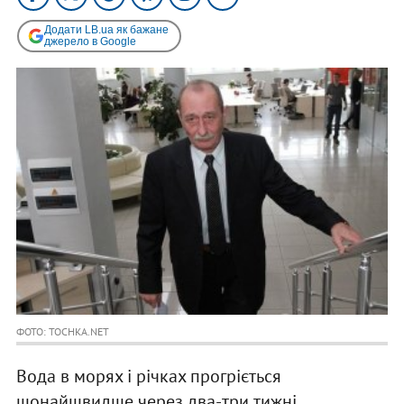
Додати LB.ua як бажане
джерело в Google
ФОТО: TOCHKA.NET
Вода в морях і річках прогріється
щонайшвидше через два-три тижні.