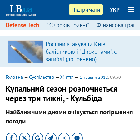
Підтримати
УКР
Defense Tech
“30 років гривні”
Фінансова грамо
:
Росіяни атакували Київ
балістикою і "Цирконами", є
загиблі (доповнено)
Головна
—
Суспільство
—
Життя
—
1 травня 2012
, 09:30
Купальний сезон розпочнеться
через три тижні, - Кульбіда
Найближчими днями очікується погіршення
погоди.