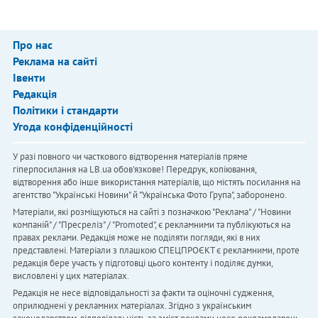
Про нас
Реклама на сайті
Івенти
Редакція
Політики і стандарти
Угода конфіденційності
У разі повного чи часткового відтворення матеріалів пряме
гіперпосилання на LB.ua обов'язкове! Передрук, копіювання,
відтворення або інше використання матеріалів, що містять посилання на
агентство "Українськi Новини" й "Українська Фото Група", заборонено.
Матеріали, які розміщуються на сайті з позначкою "Реклама" / "Новини
компаній" / "Пресреліз" / "Promoted", є рекламними та публікуються на
правах реклами. Редакція може не поділяти погляди, які в них
представлені. Матеріали з плашкою СПЕЦПРОЄКТ є рекламними, проте
редакція бере участь у підготовці цього контенту і поділяє думки,
висловлені у цих матеріалах.
Редакція не несе відповідальності за факти та оціночні судження,
оприлюднені у рекламних матеріалах. Згідно з українським