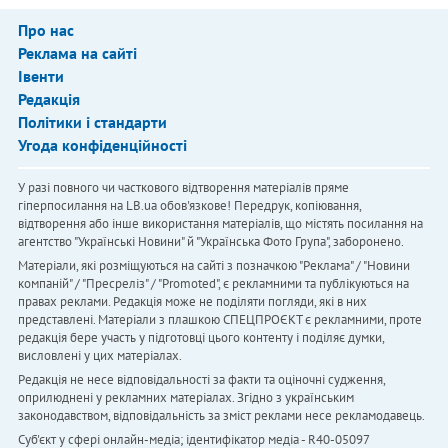
Про нас
Реклама на сайті
Івенти
Редакція
Політики і стандарти
Угода конфіденційності
У разі повного чи часткового відтворення матеріалів пряме
гіперпосилання на LB.ua обов'язкове! Передрук, копіювання,
відтворення або інше використання матеріалів, що містять посилання на
агентство "Українськi Новини" й "Українська Фото Група", заборонено.
Матеріали, які розміщуються на сайті з позначкою "Реклама" / "Новини
компаній" / "Пресреліз" / "Promoted", є рекламними та публікуються на
правах реклами. Редакція може не поділяти погляди, які в них
представлені. Матеріали з плашкою СПЕЦПРОЄКТ є рекламними, проте
редакція бере участь у підготовці цього контенту і поділяє думки,
висловлені у цих матеріалах.
Редакція не несе відповідальності за факти та оціночні судження,
оприлюднені у рекламних матеріалах. Згідно з українським
законодавством, відповідальність за зміст реклами несе рекламодавець.
Cуб'єкт у сфері онлайн-медіа; ідентифікатор медіа - R40-05097