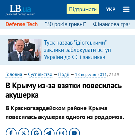
Підтримати
УКР
Defense Tech
“30 років гривні”
Фінансова грамо
Туск назвав "ідіотськими"
заклики заблокувати вступ
України до ЄС і закликав
припинити антиукраїнську
риторику
Головна
—
Суспільство
—
Події
—
18 вересня 2011
, 23:19
В Крыму из-за взятки повесилась
акушерка
В Красногвардейском районе Крыма
повесилась акушерка одного из роддомов.