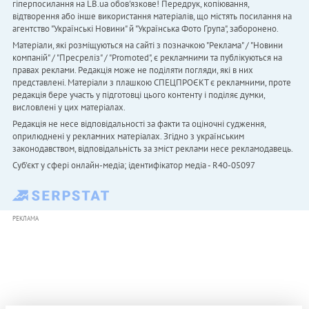
гіперпосилання на LB.ua обов'язкове! Передрук, копіювання,
відтворення або інше використання матеріалів, що містять посилання на
агентство "Українськi Новини" й "Українська Фото Група", заборонено.
Матеріали, які розміщуються на сайті з позначкою "Реклама" / "Новини
компаній" / "Пресреліз" / "Promoted", є рекламними та публікуються на
правах реклами. Редакція може не поділяти погляди, які в них
представлені. Матеріали з плашкою СПЕЦПРОЄКТ є рекламними, проте
редакція бере участь у підготовці цього контенту і поділяє думки,
висловлені у цих матеріалах.
Редакція не несе відповідальності за факти та оціночні судження,
оприлюднені у рекламних матеріалах. Згідно з українським
законодавством, відповідальність за зміст реклами несе рекламодавець.
Cуб'єкт у сфері онлайн-медіа; ідентифікатор медіа - R40-05097
РЕКЛАМА