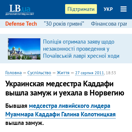
Підтримати
УКР
Defense Tech
“30 років гривні”
Фінансова грамо
Поліція отримала заяву щодо
незаконності проведення у
Почаївській лаврі хресної ходи
Головна
—
Суспільство
—
Життя
—
27 серпня 2011
, 18:33
Украинская медсестра Каддафи
вышла замуж и уехала в Норвегию
Бывшая
медсестра ливийского лидера
Муаммара Каддафи Галина Колотницкая
вышла замуж.