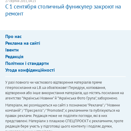
27 серпня 2011, 04:23
С 1 сентября столичный фуникулер закроют на
ремонт
Про нас
Реклама на сайті
Івенти
Редакція
Політики і стандарти
Угода конфіденційності
У разі повного чи часткового відтворення матеріалів пряме
гіперпосилання на LB.ua обов'язкове! Передрук, копіювання,
відтворення або інше використання матеріалів, що містять посилання на
агентство "Українськi Новини" й "Українська Фото Група", заборонено.
Матеріали, які розміщуються на сайті з позначкою "Реклама" / "Новини
компаній" / "Пресреліз" / "Promoted", є рекламними та публікуються на
правах реклами. Редакція може не поділяти погляди, які в них
представлені. Матеріали з плашкою СПЕЦПРОЄКТ є рекламними, проте
редакція бере участь у підготовці цього контенту і поділяє думки,