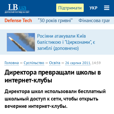
Підтримати
УКР
Defense Tech
“30 років гривні”
Фінансова грамо
Росіяни атакували Київ
балістикою і "Цирконами", є
загиблі (доповнено)
Головна
—
Суспільство
—
Освіта
—
26 серпня 2011
, 14:59
Директора превращали школы в
интернет-клубы
Директора школ использовали бесплатный
школьный доступ к сети, чтобы открыть
вечерние интернет-клубы.