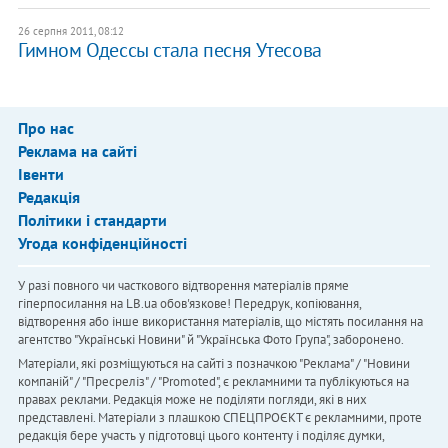
26 серпня 2011, 08:12
Гимном Одессы стала песня Утесова
Про нас
Реклама на сайті
Івенти
Редакція
Політики і стандарти
Угода конфіденційності
У разі повного чи часткового відтворення матеріалів пряме
гіперпосилання на LB.ua обов'язкове! Передрук, копіювання,
відтворення або інше використання матеріалів, що містять посилання на
агентство "Українськi Новини" й "Українська Фото Група", заборонено.
Матеріали, які розміщуються на сайті з позначкою "Реклама" / "Новини
компаній" / "Пресреліз" / "Promoted", є рекламними та публікуються на
правах реклами. Редакція може не поділяти погляди, які в них
представлені. Матеріали з плашкою СПЕЦПРОЄКТ є рекламними, проте
редакція бере участь у підготовці цього контенту і поділяє думки,