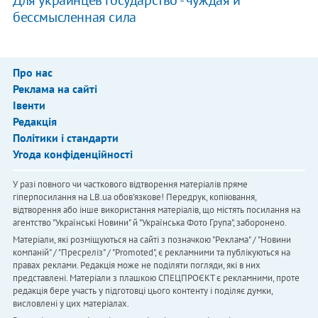
Для украинцев государство - чуждая и
бессмысленная сила
Про нас
Реклама на сайті
Івенти
Редакція
Політики і стандарти
Угода конфіденційності
У разі повного чи часткового відтворення матеріалів пряме
гіперпосилання на LB.ua обов'язкове! Передрук, копіювання,
відтворення або інше використання матеріалів, що містять посилання на
агентство "Українськi Новини" й "Українська Фото Група", заборонено.
Матеріали, які розміщуються на сайті з позначкою "Реклама" / "Новини
компаній" / "Пресреліз" / "Promoted", є рекламними та публікуються на
правах реклами. Редакція може не поділяти погляди, які в них
представлені. Матеріали з плашкою СПЕЦПРОЄКТ є рекламними, проте
редакція бере участь у підготовці цього контенту і поділяє думки,
висловлені у цих матеріалах.