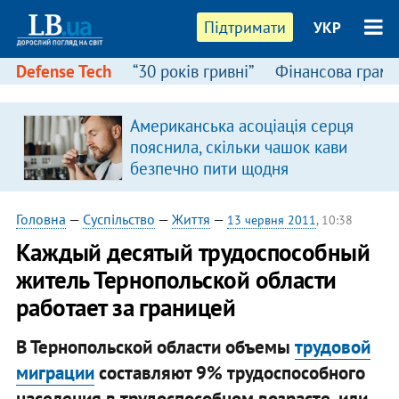
Підтримати
УКР
Defense Tech
“30 років гривні”
Фінансова грамо
Американська асоціація серця
я
пояснила, скільки чашок кави
безпечно пити щодня
Головна
—
Суспільство
—
Життя
—
13 червня 2011
, 10:38
Каждый десятый трудоспособный
житель Тернопольской области
работает за границей
В Тернопольской области объемы
трудовой
миграции
составляют 9% трудоспособного
населения в трудоспособном возрасте, или