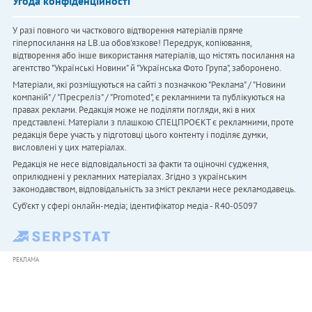
Угода конфіденційності
У разі повного чи часткового відтворення матеріалів пряме
гіперпосилання на LB.ua обов'язкове! Передрук, копіювання,
відтворення або інше використання матеріалів, що містять посилання на
агентство "Українськi Новини" й "Українська Фото Група", заборонено.
Матеріали, які розміщуються на сайті з позначкою "Реклама" / "Новини
компаній" / "Пресреліз" / "Promoted", є рекламними та публікуються на
правах реклами. Редакція може не поділяти погляди, які в них
представлені. Матеріали з плашкою СПЕЦПРОЄКТ є рекламними, проте
редакція бере участь у підготовці цього контенту і поділяє думки,
висловлені у цих матеріалах.
Редакція не несе відповідальності за факти та оціночні судження,
оприлюднені у рекламних матеріалах. Згідно з українським
законодавством, відповідальність за зміст реклами несе рекламодавець.
Cуб'єкт у сфері онлайн-медіа; ідентифікатор медіа - R40-05097
РЕКЛАМА