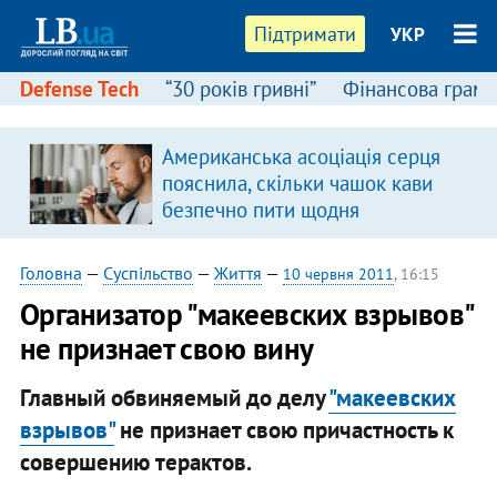
Підтримати
УКР
Defense Tech
“30 років гривні”
Фінансова грамо
Американська асоціація серця
пояснила, скільки чашок кави
безпечно пити щодня
Головна
—
Суспільство
—
Життя
—
10 червня 2011
, 16:15
Организатор "макеевских взрывов"
не признает свою вину
Главный обвиняемый до делу
"макеевских
взрывов"
не признает свою причастность к
совершению терактов.