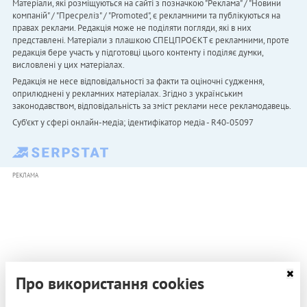
Матеріали, які розміщуються на сайті з позначкою "Реклама" / "Новини
компаній" / "Пресреліз" / "Promoted", є рекламними та публікуються на
правах реклами. Редакція може не поділяти погляди, які в них
представлені. Матеріали з плашкою СПЕЦПРОЄКТ є рекламними, проте
редакція бере участь у підготовці цього контенту і поділяє думки,
висловлені у цих матеріалах.
Редакція не несе відповідальності за факти та оціночні судження,
оприлюднені у рекламних матеріалах. Згідно з українським
законодавством, відповідальність за зміст реклами несе рекламодавець.
Cуб'єкт у сфері онлайн-медіа; ідентифікатор медіа - R40-05097
РЕКЛАМА
Про використання cookies