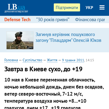
Підтримати
УКР
Defense Tech
“30 років гривні”
Фінансова грамо
Загинув керівник пошукового
загону "Плацдарм" Олексій Юков
Головна
—
Суспільство
—
Життя
—
9 травня 2011
, 14:15
Завтра в Киеве сухо, до +19
10 мая в Киеве переменная облачность,
ночью небольшой дождь, днем без осадков,
ветер северо-восточный, 7-12 м/с,
температура воздуха ночью +8...+10
градусов, днем +17...+19 градусов.