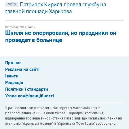
Патриарх Кирилл провел службу на
ФОТО
главной площади Харькова
08 травня 2011, 14:03
Шкиля не оперировали, но праздники он
проведет в больнице
Про нас
Реклама на сайті
Івенти
Редакція
Політики і стандарти
Угода конфіденційності
У разі повного чи часткового відтворення матеріалів пряме
гіперпосилання на LB.ua обов'язкове! Передрук, копіювання,
відтворення або інше використання матеріалів, що містять посилання на
агентство "Українськi Новини" й "Українська Фото Група", заборонено.