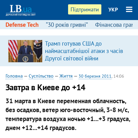
Підтримати
УКР
Defense Tech
“30 років гривні”
Фінансова грамо
Трамп готував США до
наймасштабнішої атаки з часів
Другої світової війни
Головна
—
Суспільство
—
Життя
—
30 березня 2011
, 14:06
Завтра в Киеве до +14
31 марта в Киеве переменная облачность,
без осадков, ветер юго-восточный, 3-8 м/с,
температура воздуха ночью +1...+3 градуса,
днем +12...+14 градусов.