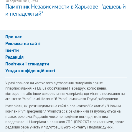
30 березня 2011, 07:44
Памятник Независимости в Харькове - "дешевый
и ненадежный"
Про нас
Реклама на сайті
Івенти
Редакція
Політики і стандарти
Угода конфіденційності
У разі повного чи часткового відтворення матеріалів пряме
гіперпосилання на LB.ua обов'язкове! Передрук, копіювання,
відтворення або інше використання матеріалів, що містять посилання на
агентство "Українськi Новини" й "Українська Фото Група", заборонено.
Матеріали, які розміщуються на сайті з позначкою "Реклама" / "Новини
компаній" / "Пресреліз" / "Promoted", є рекламними та публікуються на
правах реклами. Редакція може не поділяти погляди, які в них
представлені. Матеріали з плашкою СПЕЦПРОЄКТ є рекламними, проте
редакція бере участь у підготовці цього контенту і поділяє думки,