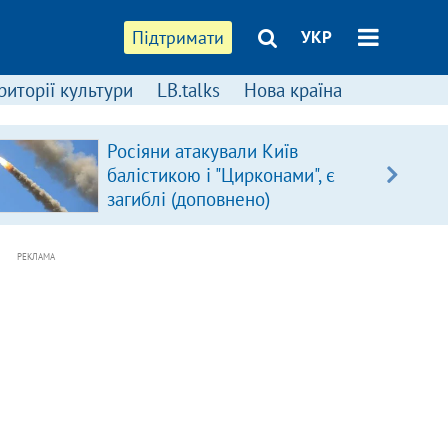
Підтримати
УКР
риторії культури
LB.talks
Нова країна
Росіяни атакували Київ
балістикою і "Цирконами", є
загиблі (доповнено)
РЕКЛАМА