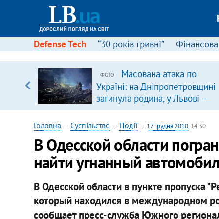
Defense Tech
“30 років гривні”
Фінансова
ового
Масована атака по
ФОТО
ій
Україні: на Дніпропетровщині
загинула родина, у Львові –
удар по багатоповерхівках
(доповнюється)
Головна
—
Суспільство
—
Події
—
17 грудня 2010
, 14:30
В Одесской области погра
найти угнанный автомоби
В Одесской области в пункте пропуска "Р
который находился в международном ро
сообщает пресс-служба Южного региона