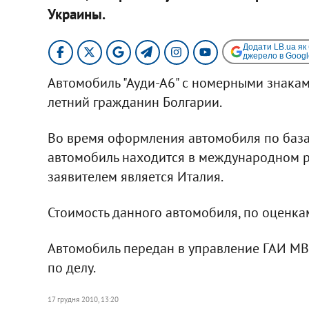
Украины.​
Додати LB.ua як
джерело в Googl
Автомобиль "Ауди-А6" с номерными знакам
летний гражданин Болгарии.
Во время оформления автомобиля по база
автомобиль находится в международном ро
заявителем является Италия.
Стоимость данного автомобиля, по оценкам 
Автомобиль передан в управление ГАИ МВ
по делу.
17 грудня 2010, 13:20