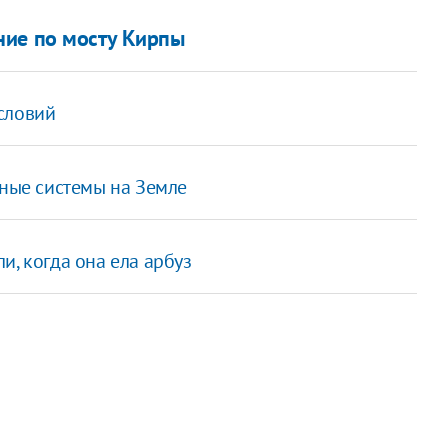
ние по мосту Кирпы
словий
нные системы на Земле
и, когда она ела арбуз