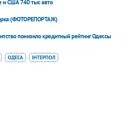
де и США 740 тыс авто
омарка (ФОТОРЕПОРТАЖ)
нтство понизило кредитный рейтинг Одессы
ОДЕСА
ІНТЕРПОЛ