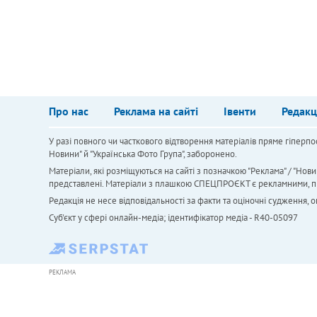
Про нас
Реклама на сайті
Івенти
Редакц
У разі повного чи часткового відтворення матеріалів пряме гіперпо
Новини" й "Українська Фото Група", заборонено.
Матеріали, які розміщуються на сайті з позначкою "Реклама" / "Нови
представлені. Матеріали з плашкою СПЕЦПРОЄКТ є рекламними, проте
Редакція не несе відповідальності за факти та оціночні судження,
Cуб'єкт у сфері онлайн-медіа; ідентифікатор медіа - R40-05097
РЕКЛАМА