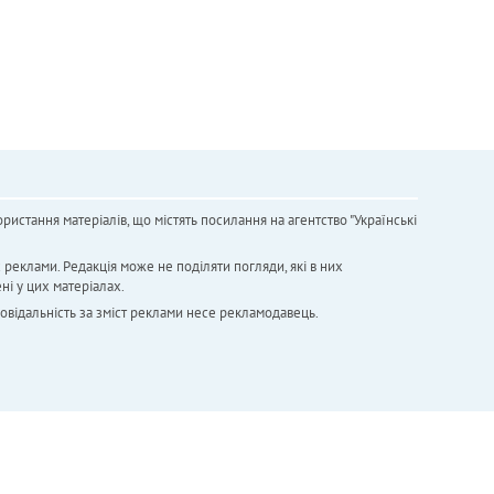
ристання матеріалів, що містять посилання на агентство "Українськi
х реклами. Редакція може не поділяти погляди, які в них
ні у цих матеріалах.
повідальність за зміст реклами несе рекламодавець.