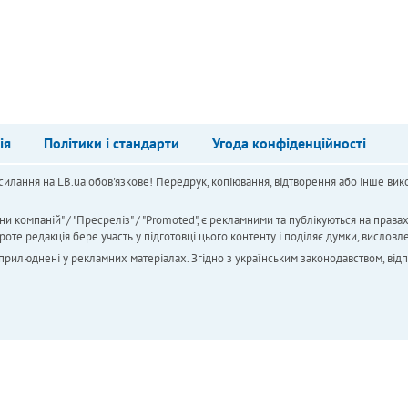
ія
Політики і стандарти
Угода конфіденційності
силання на LB.ua обов'язкове! Передрук, копіювання, відтворення або інше вико
ни компаній" / "Пресреліз" / "Promoted", є рекламними та публікуються на права
 редакція бере участь у підготовці цього контенту і поділяє думки, висловле
 оприлюднені у рекламних матеріалах. Згідно з українським законодавством, від