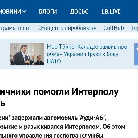
НОВИНИ
БЛОГИ
ДОСЬЄ
LB.LIVE
 грамотність
«Епіцентр виробників»
CultHub
Те
Мер Тбілісі Каладзе заявив про
обман України і Грузії з боку
НАТО
ничники помогли Интерполу
ль
ени" задержали автомобиль "Ауди-А6",
зыске и разыскивался Интерполом. Об этом
льного управления госпогранслужбы