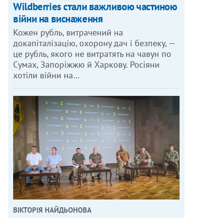
Wildberries стали важливою частиною
війни на виснаження
Кожен рубль, витрачений на
докапіталізацію, охорону дач і безпеку, —
це рубль, якого не витратять на чавун по
Сумах, Запоріжжю й Харкову. Росіяни
хотіли війни на…
ВІКТОРІЯ НАЙДЬОНОВА