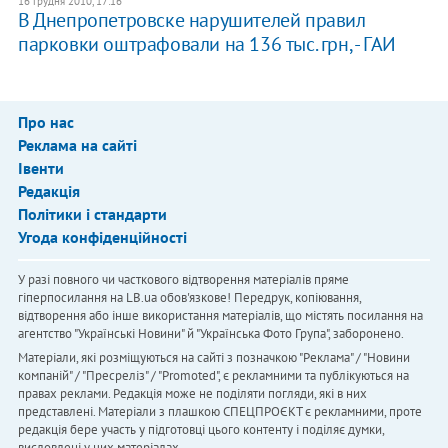
16 грудня 2010, 17:16
В Днепропетровске нарушителей правил
парковки оштрафовали на 136 тыс. грн, - ГАИ
Про нас
Реклама на сайті
Івенти
Редакція
Політики і стандарти
Угода конфіденційності
У разі повного чи часткового відтворення матеріалів пряме
гіперпосилання на LB.ua обов'язкове! Передрук, копіювання,
відтворення або інше використання матеріалів, що містять посилання на
агентство "Українськi Новини" й "Українська Фото Група", заборонено.
Матеріали, які розміщуються на сайті з позначкою "Реклама" / "Новини
компаній" / "Пресреліз" / "Promoted", є рекламними та публікуються на
правах реклами. Редакція може не поділяти погляди, які в них
представлені. Матеріали з плашкою СПЕЦПРОЄКТ є рекламними, проте
редакція бере участь у підготовці цього контенту і поділяє думки,
висловлені у цих матеріалах.