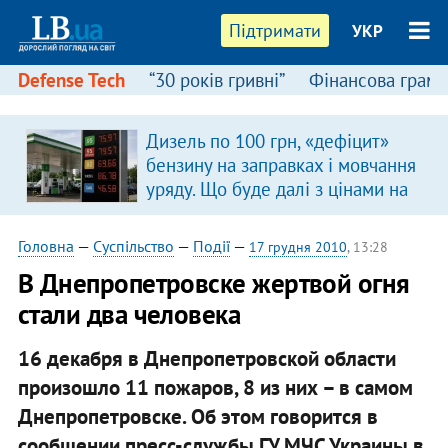
Підтримати
УКР
Defense Tech
“30 років гривні”
Фінансова грамо
Дизель по 100 грн, «дефіцит»
бензину на заправках і мовчання
уряду. Що буде далі з цінами на
пальне?
Головна
—
Суспільство
—
Події
—
17 грудня 2010
, 13:28
В Днепропетровске жертвой огня
стали два человека
16 декабря в Днепропетровской области
произошло 11 пожаров, 8 из них – в самом
Днепропетровске. Об этом говорится в
сообщении пресс-службы ГУ МЧС Украины в