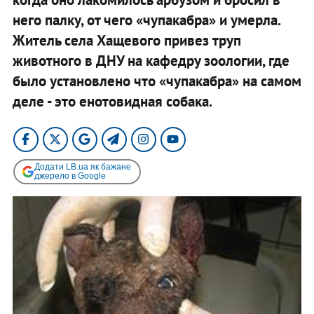
него палку, от чего «чупакабра» и умерла.
Житель села Хащевого привез труп
животного в ДНУ на кафедру зоологии, где
было установлено что «чупакабра» на самом
деле - это енотовидная собака.​
Додати LB.ua як бажане
джерело в Google