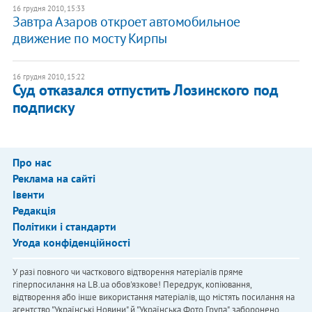
16 грудня 2010, 15:33
​Завтра Азаров откроет автомобильное
движение по мосту Кирпы
16 грудня 2010, 15:22
Суд отказался отпустить Лозинского под
подписку
Про нас
Реклама на сайті
Івенти
Редакція
Політики і стандарти
Угода конфіденційності
У разі повного чи часткового відтворення матеріалів пряме
гіперпосилання на LB.ua обов'язкове! Передрук, копіювання,
відтворення або інше використання матеріалів, що містять посилання на
агентство "Українськi Новини" й "Українська Фото Група", заборонено.