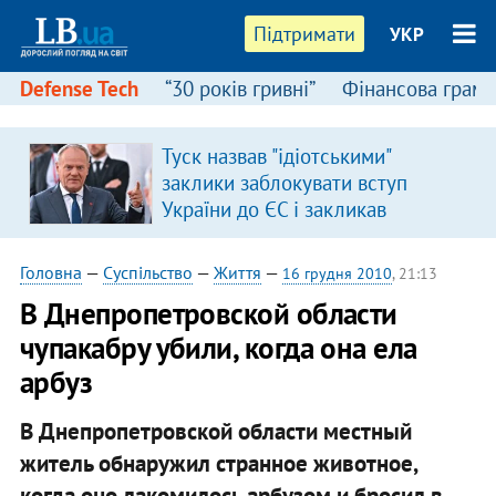
Підтримати
УКР
Defense Tech
“30 років гривні”
Фінансова грамо
Туск назвав "ідіотськими"
заклики заблокувати вступ
України до ЄС і закликав
припинити антиукраїнську
риторику
Головна
—
Суспільство
—
Життя
—
16 грудня 2010
, 21:13
В Днепропетровской области
чупакабру убили, когда она ела
арбуз
В Днепропетровской области местный
житель обнаружил странное животное,
когда оно лакомилось арбузом и бросил в