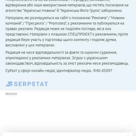
відтворення або інше використання матеріалів, що містять посилання на
агентство "Українськi Новини" й "Українська Фото Група", заборонено.
Матеріали, які розміщуються на сайті з позначкою "Реклама" / "Новини
компаній" / "Пресреліз" / "Promoted", є рекламними та публікуються на
правах реклами. Редакція може не поділяти погляди, які в них
представлені. Матеріали з плашкою СПЕЦПРОЄКТ є рекламними, проте
редакція бере участь у підготовці цього контенту і поділяє думки,
висловлені у цих матеріалах.
Редакція не несе відповідальності за факти та оціночні судження,
оприлюднені у рекламних матеріалах. Згідно з українським
законодавством, відповідальність за зміст реклами несе рекламодавець.
Cуб'єкт у сфері онлайн-медіа; ідентифікатор медіа - R40-05097
РЕКЛАМА