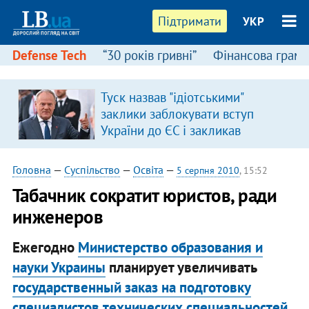
Підтримати
УКР
Defense Tech
“30 років гривні”
Фінансова грамо
Туск назвав "ідіотськими"
заклики заблокувати вступ
України до ЄС і закликав
припинити антиукраїнську
риторику
Головна
—
Суспільство
—
Освіта
—
5 серпня 2010
, 15:52
Табачник сократит юристов, ради
инженеров
Ежегодно
Министерство образования и
науки Украины
планирует увеличивать
государственный заказ на подготовку
специалистов технических специальностей.