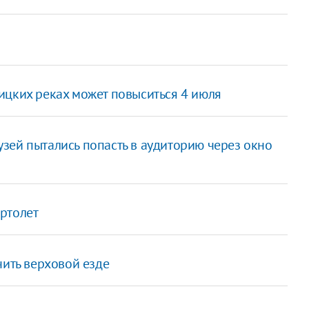
ицких реках может повыситься 4 июля
зей пытались попасть в аудиторию через окно
ртолет
чить верховой езде