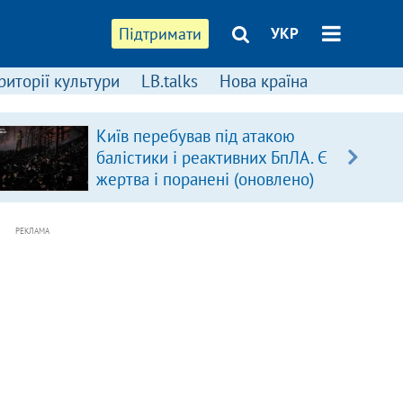
Підтримати
УКР
риторії культури
LB.talks
Нова країна
Київ перебував під атакою
балістики і реактивних БпЛА. Є
жертва і поранені (оновлено)
РЕКЛАМА