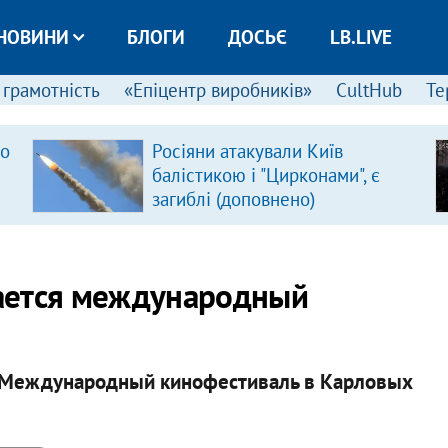
НОВИНИ
БЛОГИ
ДОСЬЄ
LB.LIVE
 грамотність
«Епіцентр виробників»
CultHub
Те
ро
Росіяни атакували Київ
балістикою і "Цирконами", є
загиблі (доповнено)
ается международный
ся Международный кинофестиваль в Карловых