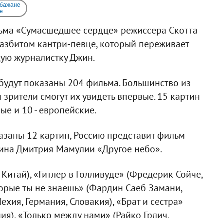
 бажане
e
ьма «Сумасшедшее сердце» режиссера Скотта
разбитом кантри-певце, который переживает
дую журналистку Джин.
удут показаны 204 фильма. Большинство из
 зрители смогут их увидеть впервые. 15 картин
ые и 10 - европейские.
азаны 12 картин, Россию представит фильм-
тина Дмитрия Мамулии «Другое небо».
Китай), «Гитлер в Голливуде» (Фредерик Сойче,
оторые ты не знаешь» (Фардин Саеб Замани,
ехия, Германия, Словакия), «Брат и сестра»
ия), «Только между нами» (Райко Грлич,