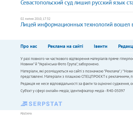
Севастопольский суд лишил русский язык ст
02 липня 2010, 17:32
Лицей информационных технологий вошел в
Про нас
Реклама на сайті
Івенти
Редакц
У разі повного чи часткового відтворення матеріалів пряме гіперпо
Новини" й "Українська Фото Група", заборонено.
Матеріали, які розміщуються на сайті з позначкою "Реклама" / "Нови
представлені. Матеріали з плашкою СПЕЦПРОЄКТ є рекламними, проте
Редакція не несе відповідальності за факти та оціночні судження,
Cуб'єкт у сфері онлайн-медіа; ідентифікатор медіа - R40-05097
РЕКЛАМА