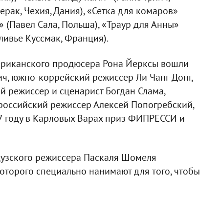
верак, Чехия, Дания), «Сетка для комаров»
в» (Павел Сала, Польша), «Траур для Анны»
ливье Куссмак, Франция).
ериканского продюсера Рона Йерксы вошли
ч, южно-коррейский режиссер Ли Чанг-Донг,
й режиссер и сценарист Богдан Слама,
российский режиссер Алексей Попогребский,
7 году в Карловых Варах приз ФИПРЕССИ и
цузского режиссера Паскаля Шомеля
которого специально нанимают для того, чтобы