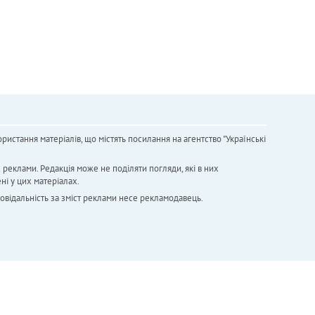
ристання матеріалів, що містять посилання на агентство "Українськi
х реклами. Редакція може не поділяти погляди, які в них
ні у цих матеріалах.
повідальність за зміст реклами несе рекламодавець.