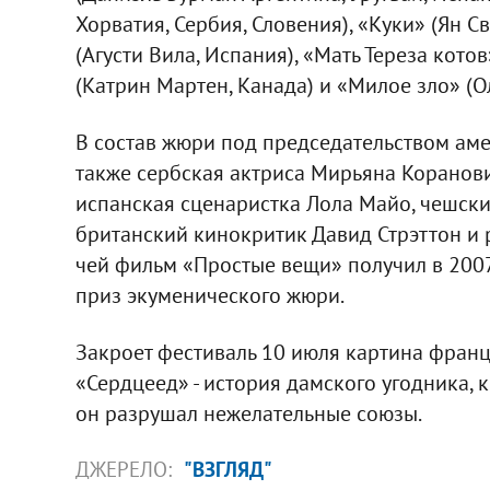
Хорватия, Сербия, Словения), «Куки» (Ян С
(Агусти Вила, Испания), «Мать Тереза кото
(Катрин Мартен, Канада) и «Милое зло» (О
В состав жюри под председательством ам
также сербская актриса Мирьяна Коранови
испанская сценаристка Лола Майо, чешски
британский кинокритик Давид Стрэттон и 
чей фильм «Простые вещи» получил в 200
приз экуменического жюри.
Закроет фестиваль 10 июля картина фран
«Сердцеед» - история дамского угодника, 
он разрушал нежелательные союзы.
ДЖЕРЕЛО:
"ВЗГЛЯД"