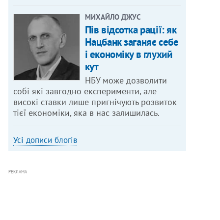
МИХАЙЛО ДЖУС
Пів відсотка рації: як
Нацбанк заганяє себе
і економіку в глухий
кут
НБУ може дозволити
собі які завгодно експерименти, але
високі ставки лише пригнічують розвиток
тієї економіки, яка в нас залишилась.
Усі дописи блогів
РЕКЛАМА