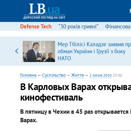
Defense Tech
“30 років гривні”
Фінансова
Мер Тбілісі Каладзе заявив п
уп
обман України і Грузії з боку
НАТО
ку
Головна
—
Суспільство
—
Життя
—
2 липня 2010
, 23:30
В Карловых Варах открыв
кинофестиваль
В пятницу в Чехии в 45 раз открывает
Варах.