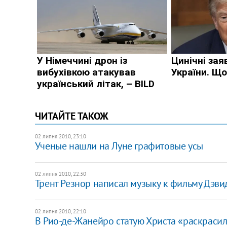
ЧИТАЙТЕ ТАКОЖ
02 липня 2010, 23:10
Ученые нашли на Луне графитовые усы
02 липня 2010, 22:30
Трент Резнор написал музыку к фильму Дэв
02 липня 2010, 22:10
В Рио-де-Жанейро статую Христа «раскрасил