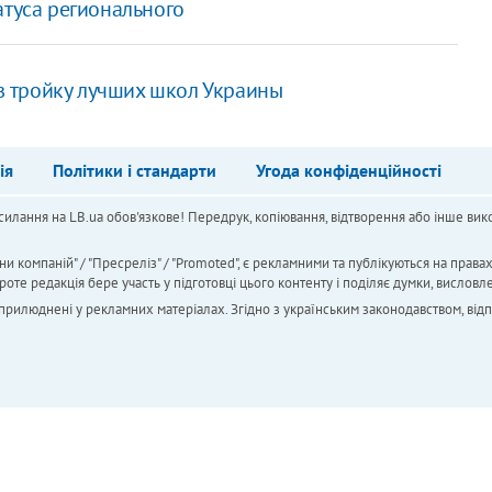
атуса регионального
 тройку лучших школ Украины
ія
Політики і стандарти
Угода конфіденційності
силання на LB.ua обов'язкове! Передрук, копіювання, відтворення або інше вико
ни компаній" / "Пресреліз" / "Promoted", є рекламними та публікуються на права
 редакція бере участь у підготовці цього контенту і поділяє думки, висловле
 оприлюднені у рекламних матеріалах. Згідно з українським законодавством, від