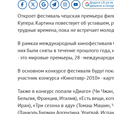
Додати LB.ua як
джерело в Googl
Откроет фестиваль чешская премьера фил
Купера. Картина повествует об уставшем, 
трудные времена, пока не встречает моло
В рамках международный кинофестиваля б
них были сняты в течение прошлого года, и
- это мировые премьеры, 28 - международн
В основном конкурсе фестиваля будут пок
участник конкурса «Кинотавр-2010» - кар
Также в конкурс попали «Диаго» (Чи Чжан, 
Бельгия, Франция, Италия), «Есть вещи, к
Иран), «Три сезона в аду» (Томаш Машин, Ч
(Даниэль Бурман Аргентина, Уругвай, Испан