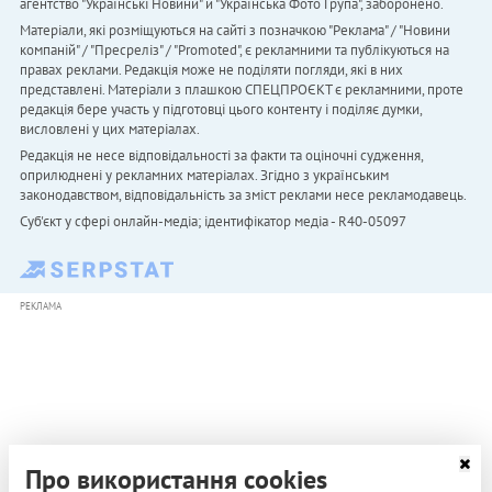
агентство "Українськi Новини" й "Українська Фото Група", заборонено.
Матеріали, які розміщуються на сайті з позначкою "Реклама" / "Новини
компаній" / "Пресреліз" / "Promoted", є рекламними та публікуються на
правах реклами. Редакція може не поділяти погляди, які в них
представлені. Матеріали з плашкою СПЕЦПРОЄКТ є рекламними, проте
редакція бере участь у підготовці цього контенту і поділяє думки,
висловлені у цих матеріалах.
Редакція не несе відповідальності за факти та оціночні судження,
оприлюднені у рекламних матеріалах. Згідно з українським
законодавством, відповідальність за зміст реклами несе рекламодавець.
Cуб'єкт у сфері онлайн-медіа; ідентифікатор медіа - R40-05097
РЕКЛАМА
Про використання cookies