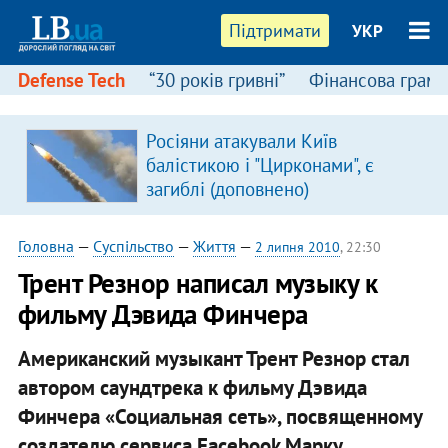
Підтримати
УКР
Defense Tech
“30 років гривні”
Фінансова грамо
Росіяни атакували Київ
балістикою і "Цирконами", є
загиблі (доповнено)
Головна
—
Суспільство
—
Життя
—
2 липня 2010
, 22:30
Трент Резнор написал музыку к
фильму Дэвида Финчера
Американский музыкант Трент Резнор стал
автором саундтрека к фильму Дэвида
Финчера «Социальная сеть», посвященному
создателю сервиса Facebook Марку