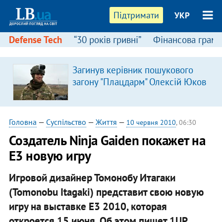
Підтримати
УКР
Defense Tech
“30 років гривні”
Фінансова грамо
Загинув керівник пошукового
загону "Плацдарм" Олексій Юков
Головна
—
Суспільство
—
Життя
—
10 червня 2010
, 06:30
Создатель Ninja Gaiden покажет на
E3 новую игру
Игровой дизайнер Томонобу Итагаки
(Tomonobu Itagaki) представит свою новую
игру на выставке E3 2010, которая
откроется 15 июня. Об этом пишет 1UP.