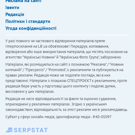
Реклама на сайті
Івенти
Редакція
Політики і стандарти
Угода конфіденційності
У разі повного чи часткового відтворення матеріалів пряме
гіперпосилання на LB.ua обов'язкове! Передрук, копіювання,
відтворення або інше використання матеріалів, що містять посилання на
агентство "Українськi Новини" й "Українська Фото Група", заборонено.
Матеріали, які розміщуються на сайті з позначкою "Реклама" / "Новини
компаній" / "Пресреліз" / "Promoted", є рекламними та публікуються на
правах реклами. Редакція може не поділяти погляди, які в них
представлені. Матеріали з плашкою СПЕЦПРОЄКТ є рекламними, проте
редакція бере участь у підготовці цього контенту і поділяє думки,
висловлені у цих матеріалах.
Редакція не несе відповідальності за факти та оціночні судження,
оприлюднені у рекламних матеріалах. Згідно з українським
законодавством, відповідальність за зміст реклами несе рекламодавець.
Cуб'єкт у сфері онлайн-медіа; ідентифікатор медіа - R40-05097