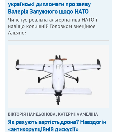
українські дипломати про заяву
Валерія Залужного щодо НАТО
Чи існує реальна альтернатива НАТО і
навіщо колишній Головком знецінює
Альянс?
ВІКТОРІЯ НАЙДЬОНОВА , КАТЕРИНА АМЕЛІНА
Як рахують вартість дрона? Навздогін
«антикорупційній дискусії»