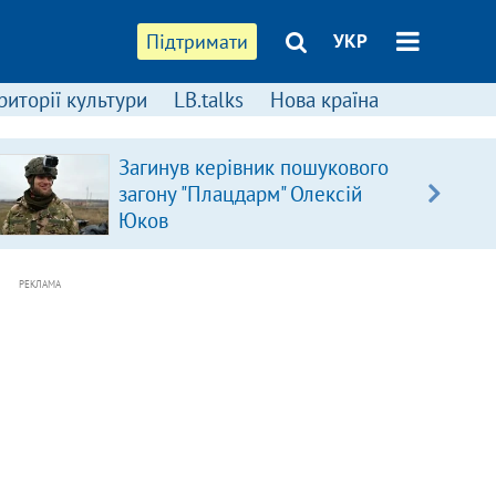
Підтримати
УКР
риторії культури
LB.talks
Нова країна
Загинув керівник пошукового
загону "Плацдарм" Олексій
Юков
РЕКЛАМА