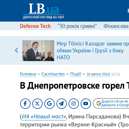
Defense Tech
“30 років гривні”
Фінансова
Мер Тбілісі Каладзе заявив п
уп
обман України і Грузії з боку
НАТО
ку
Головна
—
Суспільство
—
Події
—
26 квітня 2010
, 12:11
В Днепропетровске горел
Додати LB.ua як
джерело в Googl
(
ИА «Новый мост»
, Ирина Парсаданова) Вч
территории рынка «Верхне-Красный» (Трои