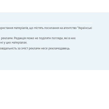
ристання матеріалів, що містять посилання на агентство "Українськi
х реклами. Редакція може не поділяти погляди, які в них
ні у цих матеріалах.
повідальність за зміст реклами несе рекламодавець.