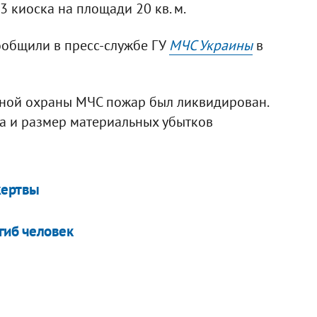
3 киоска на площади 20 кв. м.
общили в пресс-службе ГУ
МЧС Украины
в
ной охраны МЧС пожар был ликвидирован.
а и размер материальных убытков
жертвы
гиб человек