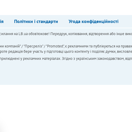
ія
Політики і стандарти
Угода конфіденційності
силання на LB.ua обов'язкове! Передрук, копіювання, відтворення або інше вико
ни компаній" / "Пресреліз" / "Promoted", є рекламними та публікуються на права
 редакція бере участь у підготовці цього контенту і поділяє думки, висловле
 оприлюднені у рекламних матеріалах. Згідно з українським законодавством, від