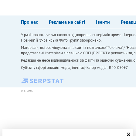
Про нас
Реклама на сайті
Івенти
Редакц
У разі повного чи часткового відтворення матеріалів пряме гіперпо
Новини" й "Українська Фото Група", заборонено.
Матеріали, які розміщуються на сайті з позначкою "Реклама" / "Нови
представлені. Матеріали з плашкою СПЕЦПРОЄКТ є рекламними, проте
Редакція не несе відповідальності за факти та оціночні судження,
Cуб'єкт у сфері онлайн-медіа; ідентифікатор медіа - R40-05097
РЕКЛАМА