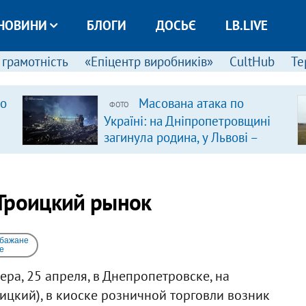
НОВИНИ
БЛОГИ
ДОСЬЄ
LB.LIVE
 грамотність
«Епіцентр виробників»
CultHub
Те
ро
Масована атака по
ФОТО
Україні: на Дніпропетровщині
загинула родина, у Львові –
удар по багатоповерхівках
(доповнюється)
 Троицкий рынок
 бажане
e
ера, 25 апреля, в Днепропетровске, на
цкий), в киоске розничной торговли возник