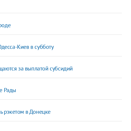
роде
Одесса-Киев в субботу
щаются за выплатой субсидий
е Рады
 рэкетом в Донецке