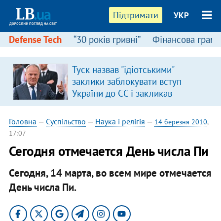
Підтримати
УКР
Defense Tech
“30 років гривні”
Фінансова грамо
Туск назвав "ідіотськими"
в
заклики заблокувати вступ
України до ЄС і закликав
припинити антиукраїнську
риторику
Головна
—
Суспільство
—
Наука і релігія
—
14 березня 2010
,
17:07
Сегодня отмечается День числа Пи
Сегодня, 14 марта, во всем мире отмечается
День числа Пи.