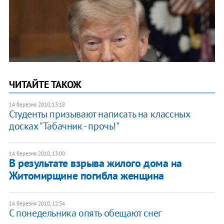
ЧИТАЙТЕ ТАКОЖ
14 березня 2010, 13:18
Студенты призывают написать на классных
досках "Табачник - прочь!"
14 березня 2010, 13:00
В результате взрыва жилого дома на
Житомирщине погибла женщина
14 березня 2010, 12:54
С понедельника опять обещают снег