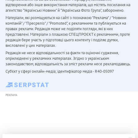
відтворення або інше використання матеріалів, що містять посилання на
агентство "Українськi Новини" й "Українська Фото Група", заборонено.
Матеріали, які розміщуються на сайті з позначкою "Реклама" / "Новини
компаній" / "Пресреліз" / "Promoted", є рекламними та публікуються на
правах реклами. Редакція може не поділяти погляди, які в них
представлені. Матеріали з плашкою СПЕЦПРОЄКТ є рекламними, проте
редакція бере участь у підготовці цього контенту і поділяє думки,
висловлені у цих матеріалах.
Редакція не несе відповідальності за факти та оціночні судження,
оприлюднені у рекламних матеріалах. Згідно з українським
законодавством, відповідальність за зміст реклами несе рекламодавець.
Cуб'єкт у сфері онлайн-медіа; ідентифікатор медіа - R40-05097
РЕКЛАМА