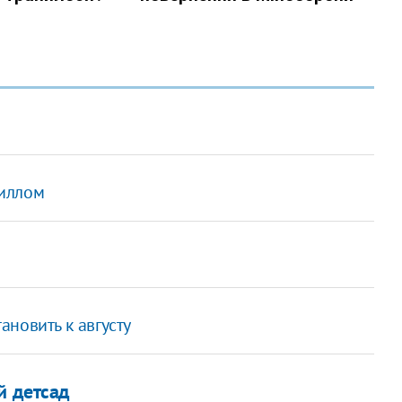
риллом
новить к августу
й детсад