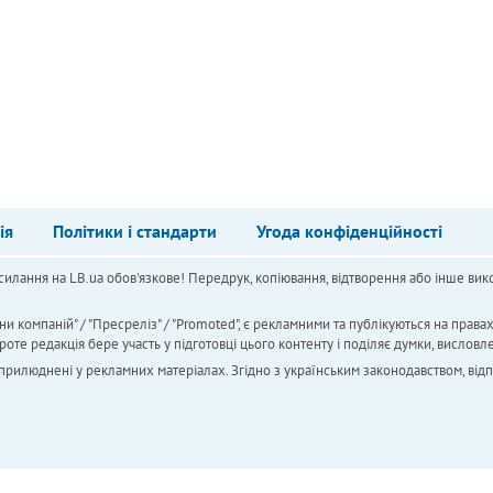
ія
Політики і стандарти
Угода конфіденційності
силання на LB.ua обов'язкове! Передрук, копіювання, відтворення або інше вико
ни компаній" / "Пресреліз" / "Promoted", є рекламними та публікуються на права
 редакція бере участь у підготовці цього контенту і поділяє думки, висловле
 оприлюднені у рекламних матеріалах. Згідно з українським законодавством, від