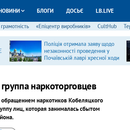
НОВИНИ
БЛОГИ
ДОСЬЄ
LB.LIVE
 грамотність
«Епіцентр виробників»
CultHub
Те
Поліція отримала заяву щодо
Є
незаконності проведення у
Почаївській лаврі хресної ходи
 группа наркоторговцев
м обращением наркотиков Кобеляцкого
уппу лиц, которая занималась сбытом
йона.