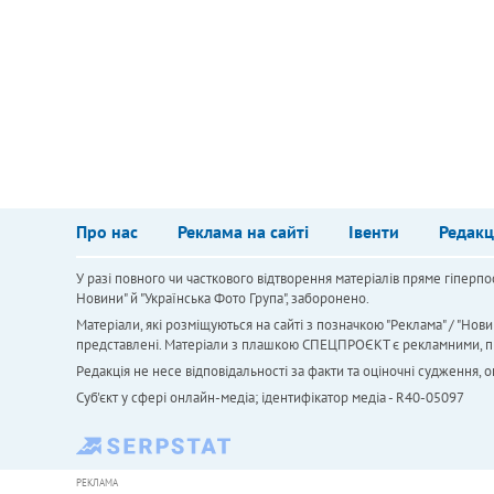
Про нас
Реклама на сайті
Івенти
Редакц
У разі повного чи часткового відтворення матеріалів пряме гіперпо
Новини" й "Українська Фото Група", заборонено.
Матеріали, які розміщуються на сайті з позначкою "Реклама" / "Нови
представлені. Матеріали з плашкою СПЕЦПРОЄКТ є рекламними, проте
Редакція не несе відповідальності за факти та оціночні судження,
Cуб'єкт у сфері онлайн-медіа; ідентифікатор медіа - R40-05097
РЕКЛАМА