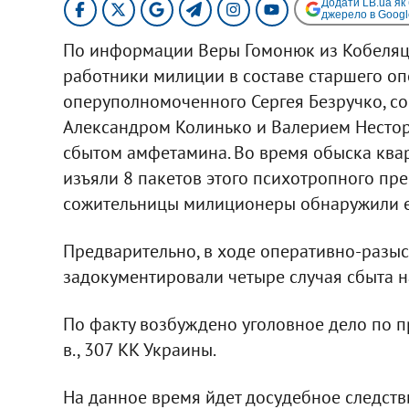
Додати LB.ua як
джерело в Googl
По информации Веры Гомонюк из Кобеляц
работники милиции в составе старшего о
оперуполномоченного Сергея Безручко, с
Александром Колинько и Валерием Нестор
сбытом амфетамина. Во время обыска ква
изъяли 8 пакетов этого психотропного пре
сожительницы милиционеры обнаружили е
Предварительно, в ходе оперативно-разы
задокументировали четыре случая сбыта н
По факту возбуждено уголовное дело по п
в., 307 КК Украины.
На данное время йдет досудебное следств