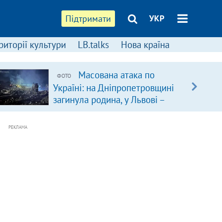
Підтримати
УКР
риторії культури
LB.talks
Нова країна
Масована атака по
ФОТО
Україні: на Дніпропетровщині
загинула родина, у Львові –
удар по багатоповерхівках
(доповнюється)
РЕКЛАМА