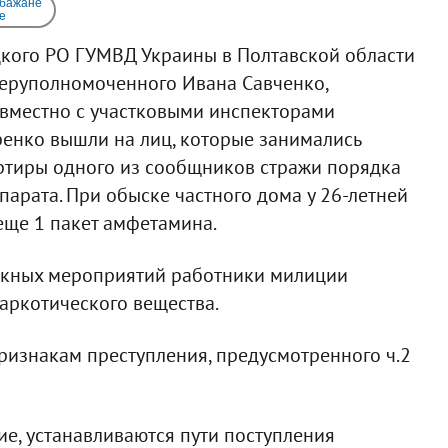
 бажане
e
кого РО ГУМВД Украины в Полтавской области
перуполномоченного Ивана Савченко,
овместно с участковыми инспекторами
енко вышли на лиц, которые занимались
ртиры одного из сообщников стражи порядка
парата. При обыске частного дома у 26-летней
ще 1 пакет амфетамина.
скных мероприятий работники милиции
аркотического вещества.
ризнакам преступления, предусмотренного ч.2
ие, устанавливаются пути поступления