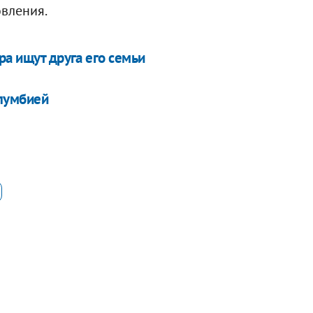
овления.
ра ищут друга его семьи
олумбией