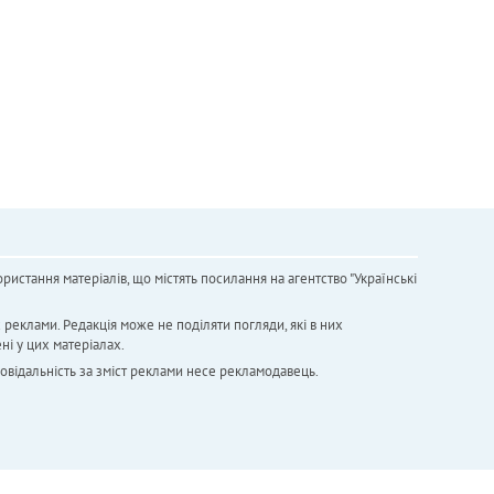
ристання матеріалів, що містять посилання на агентство "Українськi
х реклами. Редакція може не поділяти погляди, які в них
ні у цих матеріалах.
повідальність за зміст реклами несе рекламодавець.