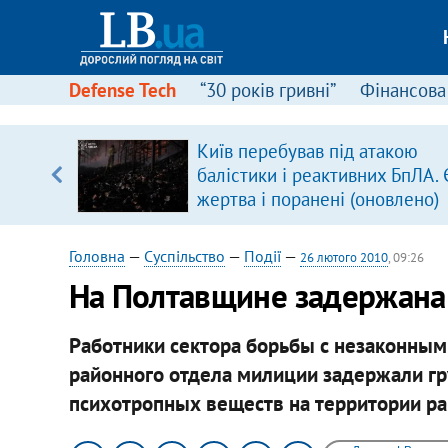
Defense Tech
“30 років гривні”
Фінансова
вив про
Київ перебував під атакою
боку
балістики і реактивних БпЛА. 
жертва і поранені (оновлено)
Головна
—
Суспільство
—
Події
—
26 лютого 2010
, 09:26
На Полтавщине задержана
Работники сектора борьбы с незаконны
районного отдела милиции задержали гр
психотропных веществ на территории ра