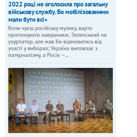
2022 році не оголосила про загальну
військову службу. Бо мобілізованими
мали бути всі»
Коли чуєш російську музику, варто
пропонувати навушники; Зеленський не
узурпатор, але мав би відмовитись від
участі у виборах; Україна виповзає з
патерналізму, а Росія —…