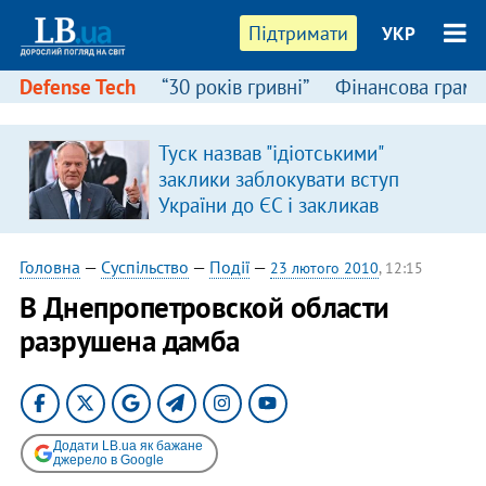
Підтримати
УКР
Defense Tech
“30 років гривні”
Фінансова грамо
Туск назвав "ідіотськими"
заклики заблокувати вступ
України до ЄС і закликав
припинити антиукраїнську
риторику
Головна
—
Суспільство
—
Події
—
23 лютого 2010
, 12:15
В Днепропетровской области
разрушена дамба
Додати LB.ua як бажане
джерело в Google