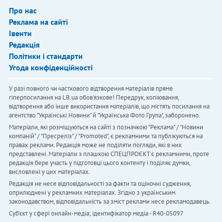
Про нас
Реклама на сайті
Івенти
Редакція
Політики і стандарти
Угода конфіденційності
У разі повного чи часткового відтворення матеріалів пряме
гіперпосилання на LB.ua обов'язкове! Передрук, копіювання,
відтворення або інше використання матеріалів, що містять посилання на
агентство "Українськi Новини" й "Українська Фото Група", заборонено.
Матеріали, які розміщуються на сайті з позначкою "Реклама" / "Новини
компаній" / "Пресреліз" / "Promoted", є рекламними та публікуються на
правах реклами. Редакція може не поділяти погляди, які в них
представлені. Матеріали з плашкою СПЕЦПРОЄКТ є рекламними, проте
редакція бере участь у підготовці цього контенту і поділяє думки,
висловлені у цих матеріалах.
Редакція не несе відповідальності за факти та оціночні судження,
оприлюднені у рекламних матеріалах. Згідно з українським
законодавством, відповідальність за зміст реклами несе рекламодавець.
Cуб'єкт у сфері онлайн-медіа; ідентифікатор медіа - R40-05097