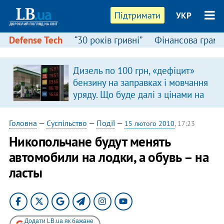
Підтримати
УКР
Defense Tech
“30 років гривні”
Фінансова грамо
Дизель по 100 грн, «дефіцит»
бензину на заправках і мовчання
уряду. Що буде далі з цінами на
пальне?
Головна
—
Суспільство
—
Події
—
15 лютого 2010
, 17:23
Никопольчане будут менять
автомобили на лодки, а обувь – на
ласты
Додати LB.ua як бажане