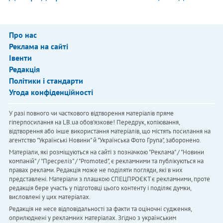
Про нас
Реклама на сайті
Івенти
Редакція
Політики і стандарти
Угода конфіденційності
У разі повного чи часткового відтворення матеріалів пряме
гіперпосилання на LB.ua обов'язкове! Передрук, копіювання,
відтворення або інше використання матеріалів, що містять посилання на
агентство "Українськi Новини" й "Українська Фото Група", заборонено.
Матеріали, які розміщуються на сайті з позначкою "Реклама" / "Новини
компаній" / "Пресреліз" / "Promoted", є рекламними та публікуються на
правах реклами. Редакція може не поділяти погляди, які в них
представлені. Матеріали з плашкою СПЕЦПРОЄКТ є рекламними, проте
редакція бере участь у підготовці цього контенту і поділяє думки,
висловлені у цих матеріалах.
Редакція не несе відповідальності за факти та оціночні судження,
оприлюднені у рекламних матеріалах. Згідно з українським