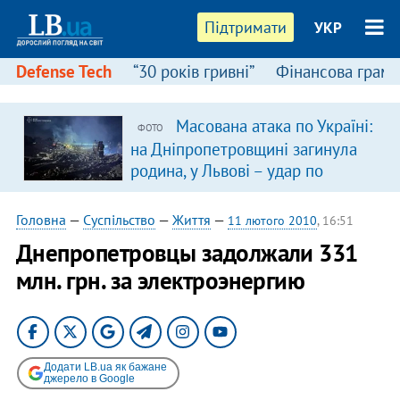
Підтримати
УКР
Defense Tech
“30 років гривні”
Фінансова грамо
Масована атака по Україні:
ФОТО
в
на Дніпропетровщині загинула
родина, у Львові – удар по
багатоповерхівках
(доповнюється)
Головна
—
Суспільство
—
Життя
—
11 лютого 2010
, 16:51
Днепропетровцы задолжали 331
млн. грн. за электроэнергию
Додати LB.ua як бажане
джерело в Google