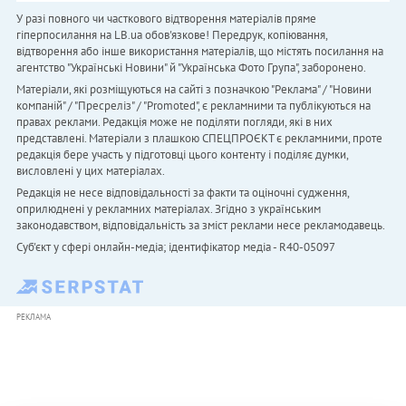
У разі повного чи часткового відтворення матеріалів пряме
гіперпосилання на LB.ua обов'язкове! Передрук, копіювання,
відтворення або інше використання матеріалів, що містять посилання на
агентство "Українськi Новини" й "Українська Фото Група", заборонено.
Матеріали, які розміщуються на сайті з позначкою "Реклама" / "Новини
компаній" / "Пресреліз" / "Promoted", є рекламними та публікуються на
правах реклами. Редакція може не поділяти погляди, які в них
представлені. Матеріали з плашкою СПЕЦПРОЄКТ є рекламними, проте
редакція бере участь у підготовці цього контенту і поділяє думки,
висловлені у цих матеріалах.
Редакція не несе відповідальності за факти та оціночні судження,
оприлюднені у рекламних матеріалах. Згідно з українським
законодавством, відповідальність за зміст реклами несе рекламодавець.
Cуб'єкт у сфері онлайн-медіа; ідентифікатор медіа - R40-05097
РЕКЛАМА