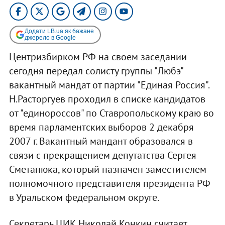
Додати LB.ua як бажане
джерело в Google
Центризбирком РФ на своем заседании
сегодня передал солисту группы "Любэ"
вакантный мандат от партии "Единая Россия".
Н.Расторгуев проходил в списке кандидатов
от "единороссов" по Ставропольскому краю во
время парламентских выборов 2 декабря
2007 г. Вакантный мандант образовался в
связи с прекращением депутатства Сергея
Сметанюка, который назначен заместителем
полномочного представителя президента РФ
в Уральском федеральном округе.
Секретарь ЦИК Николай Конкин считает