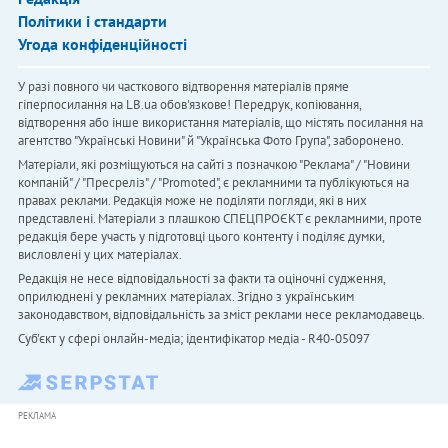
Політики і стандарти
Угода конфіденційності
У разі повного чи часткового відтворення матеріалів пряме
гіперпосилання на LB.ua обов'язкове! Передрук, копіювання,
відтворення або інше використання матеріалів, що містять посилання на
агентство "Українськi Новини" й "Українська Фото Група", заборонено.
Матеріали, які розміщуються на сайті з позначкою "Реклама" / "Новини
компаній" / "Пресреліз" / "Promoted", є рекламними та публікуються на
правах реклами. Редакція може не поділяти погляди, які в них
представлені. Матеріали з плашкою СПЕЦПРОЄКТ є рекламними, проте
редакція бере участь у підготовці цього контенту і поділяє думки,
висловлені у цих матеріалах.
Редакція не несе відповідальності за факти та оціночні судження,
оприлюднені у рекламних матеріалах. Згідно з українським
законодавством, відповідальність за зміст реклами несе рекламодавець.
Cуб'єкт у сфері онлайн-медіа; ідентифікатор медіа - R40-05097
РЕКЛАМА