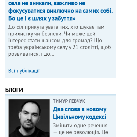
села не зникали, важливо не
фокусуватися виключно на самих собі.
Бо це і є шлях у забуття»
До сіл прикута увага тих, хто шукає там
прихистку чи безпеки. Чи може цей
інтерес стати шансом для громад? Що
треба українському селу у 21 столітті, щоб
розвиватися, і до…
Всі публікації
БЛОГИ
ТИМУР ЛЕВЧУК
Два слова в новому
Цивільному кодексі
Змінити одне речення
— це не революція. Це