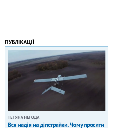
ПУБЛІКАЦІЇ
ТЕТЯНА НЕГОДА
Вся надія на діпстрайки. Чому просити