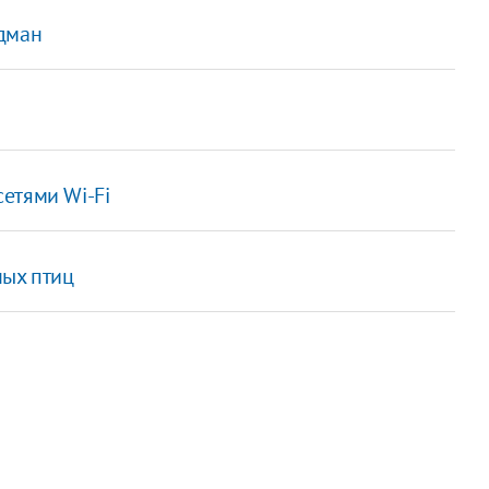
идман
етями Wi-Fi
ных птиц