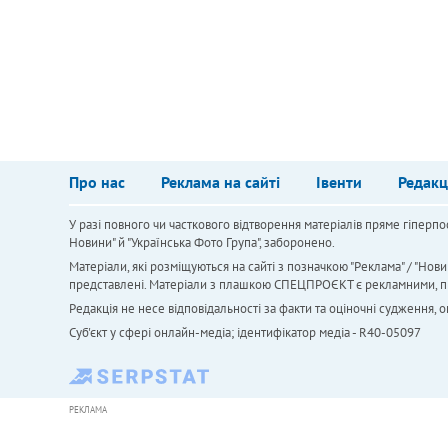
Про нас
Реклама на сайті
Івенти
Редакц
У разі повного чи часткового відтворення матеріалів пряме гіперпо
Новини" й "Українська Фото Група", заборонено.
Матеріали, які розміщуються на сайті з позначкою "Реклама" / "Нови
представлені. Матеріали з плашкою СПЕЦПРОЄКТ є рекламними, проте
Редакція не несе відповідальності за факти та оціночні судження,
Cуб'єкт у сфері онлайн-медіа; ідентифікатор медіа - R40-05097
РЕКЛАМА