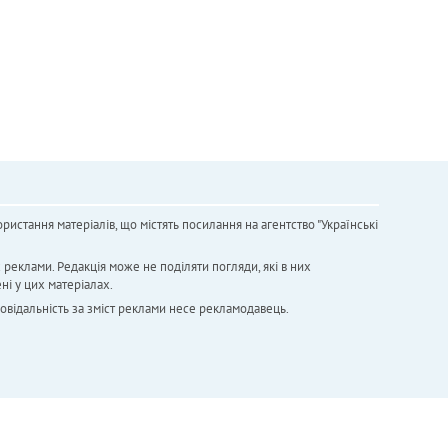
ристання матеріалів, що містять посилання на агентство "Українськi
х реклами. Редакція може не поділяти погляди, які в них
ні у цих матеріалах.
повідальність за зміст реклами несе рекламодавець.