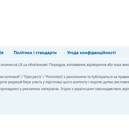
ія
Політики і стандарти
Угода конфіденційності
силання на LB.ua обов'язкове! Передрук, копіювання, відтворення або інше вико
ни компаній" / "Пресреліз" / "Promoted", є рекламними та публікуються на права
 редакція бере участь у підготовці цього контенту і поділяє думки, висловле
 оприлюднені у рекламних матеріалах. Згідно з українським законодавством, від