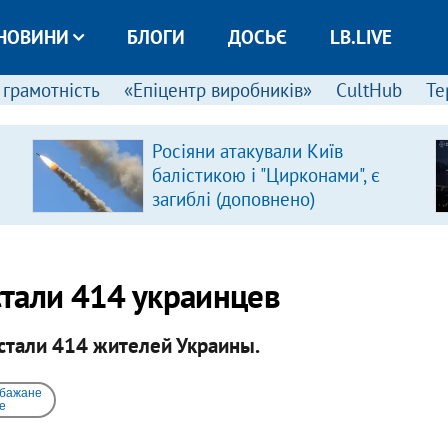
НОВИНИ
БЛОГИ
ДОСЬЄ
LB.LIVE
 грамотність
«Епіцентр виробників»
CultHub
Те
Росіяни атакували Київ
балістикою і "Цирконами", є
загиблі (доповнено)
тали 414 украинцев
стали 414 жителей Украины.
 бажане
e