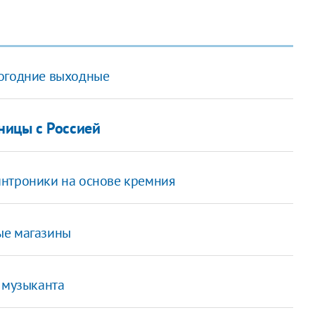
вогодние выходные
ницы с Россией
интроники на основе кремния
ые магазины
 музыканта