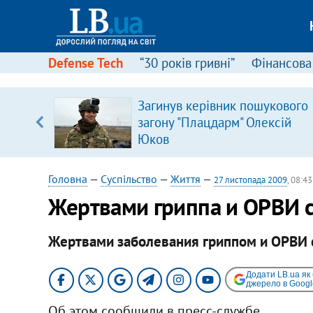
Defense Tech
“30 років гривні”
Фінансова
вив про
Загинув керівник пошукового
боку
загону "Плацдарм" Олексій
Юков
Головна
—
Суспільство
—
Життя
—
27 листопада 2009
, 08:43
Жертвами гриппа и ОРВИ с
Жертвами заболевания гриппом и ОРВИ 
Додати LB.ua як
джерело в Googl
Об этом сообщили в пресс-службе