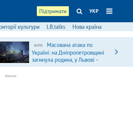
Підтримати
УКР
риторії культури
LB.talks
Нова країна
Масована атака по
ФОТО
Україні: на Дніпропетровщині
загинула родина, у Львові –
удар по багатоповерхівках
(доповнюється)
РЕКЛАМА