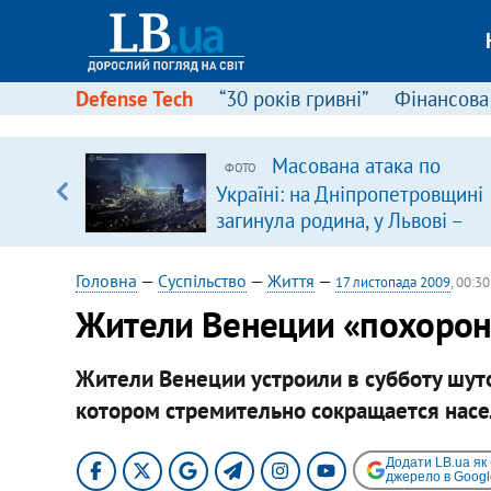
Defense Tech
“30 років гривні”
Фінансова
Масована атака по
ФОТО
, є
Україні: на Дніпропетровщині
загинула родина, у Львові –
удар по багатоповерхівках
(доповнюється)
Головна
—
Суспільство
—
Життя
—
17 листопада 2009
, 00:30
Жители Венеции «похорон
Жители Венеции устроили в субботу шут
котором стремительно сокращается насе
Додати LB.ua як
джерело в Googl