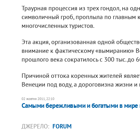
Траурная процессия из трех гондол, на о
символичный гроб, проплыла по главным 
многочисленных туристов.
Эта акция, организованная одной обществ
внимание к фактическому «вымиранию» Ве
прошлого века сократилось с 300 тыс. до 60
Причиной оттока коренных жителей являе
Венеции под воду, а дороговизна жизни и
02 жовтня 2011, 22:10
Самыми бережливыми и богатыми в мире
ДЖЕРЕЛО:
FORUM