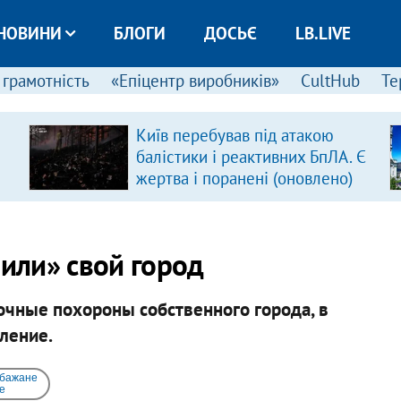
НОВИНИ
БЛОГИ
ДОСЬЄ
LB.LIVE
 грамотність
«Епіцентр виробників»
CultHub
Те
Київ перебував під атакою
балістики і реактивних БпЛА. Є
жертва і поранені (оновлено)
или» свой город
очные похороны собственного города, в
ление.
 бажане
e