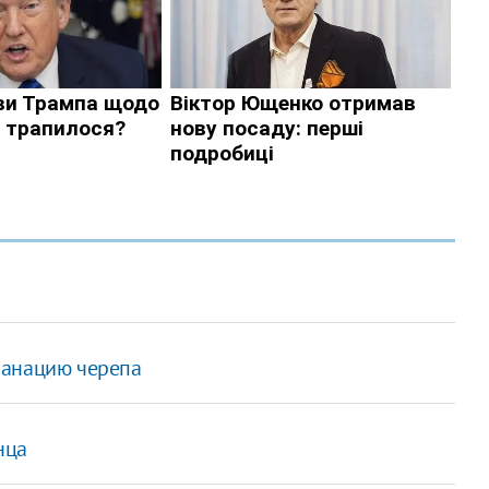
панацию черепа
нца