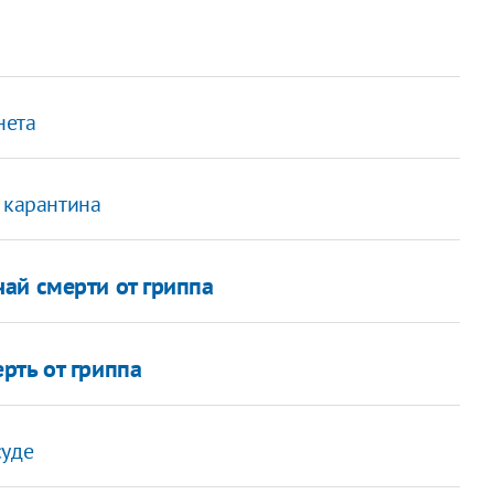
нета
 карантина
ай смерти от гриппа
рть от гриппа
суде