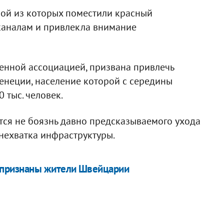
дной из которых поместили красный
каналам и привлекла внимание
енной ассоциацией, призвана привлечь
неции, население которой с середины
 тыс. человек.
тся не боязнь давно предсказываемого ухода
 нехватка инфраструктуры.
 признаны жители Швейцарии