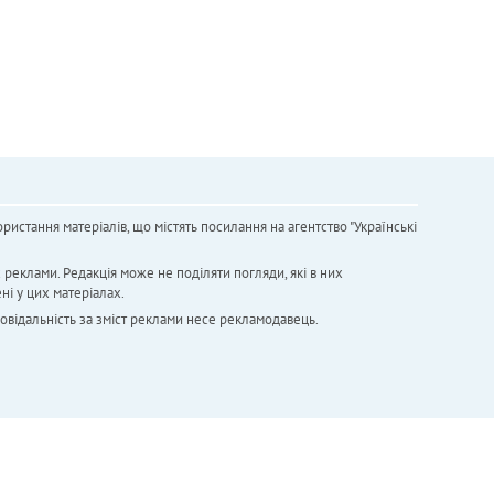
ристання матеріалів, що містять посилання на агентство "Українськi
х реклами. Редакція може не поділяти погляди, які в них
ні у цих матеріалах.
повідальність за зміст реклами несе рекламодавець.