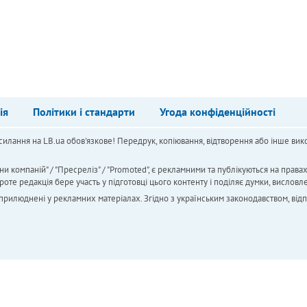
ія
Політики і стандарти
Угода конфіденційності
силання на LB.ua обов'язкове! Передрук, копіювання, відтворення або інше вико
ни компаній" / "Пресреліз" / "Promoted", є рекламними та публікуються на права
 редакція бере участь у підготовці цього контенту і поділяє думки, висловле
 оприлюднені у рекламних матеріалах. Згідно з українським законодавством, від