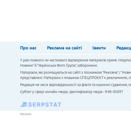
Про нас
Реклама на сайті
Івенти
Редакц
У разі повного чи часткового відтворення матеріалів пряме гіперпо
Новини" й "Українська Фото Група", заборонено.
Матеріали, які розміщуються на сайті з позначкою "Реклама" / "Нови
представлені. Матеріали з плашкою СПЕЦПРОЄКТ є рекламними, проте
Редакція не несе відповідальності за факти та оціночні судження,
Cуб'єкт у сфері онлайн-медіа; ідентифікатор медіа - R40-05097
РЕКЛАМА