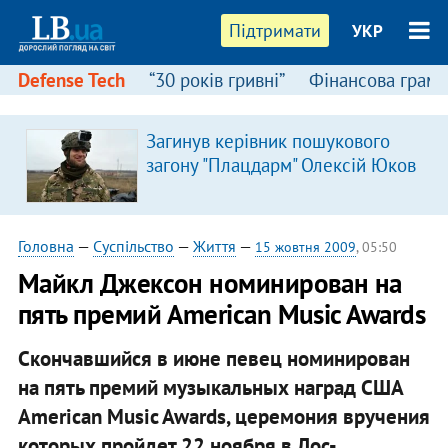
Підтримати
УКР
Defense Tech
“30 років гривні”
Фінансова грамо
Загинув керівник пошукового
загону "Плацдарм" Олексій Юков
Головна
—
Суспільство
—
Життя
—
15 жовтня 2009
, 05:50
Майкл Джексон номинирован на
пять премий American Music Awards
Скончавшийся в июне певец номинирован
на пять премий музыкальных наград США
American Music Awards, церемония вручения
которых пройдет 22 ноября в Лос-