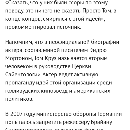
«Сказать, что у них были ссоры по этому
поводу, это ничего не сказать. Просто Том, в
конце концов, смирился с этой идеей», -
прокомментировал источник.
Напомним, что в неофициальной биографии
актера, составленной писателем Эндрю
Мортоном, Том Круз называется вторым
человеком в руководстве Церкви
Сайентологии. Актер ведет активную
пропаганду идей этой организации среди
голливудских кинозвезд и американских
политиков.
В 2007 году министерство обороны Германии
попыталось запретить режиссеру Брайану
Сингеру проводить съемки его фильма