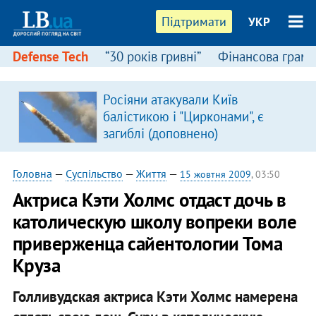
Підтримати
УКР
Defense Tech
“30 років гривні”
Фінансова грамо
Росіяни атакували Київ
балістикою і "Цирконами", є
загиблі (доповнено)
Головна
—
Суспільство
—
Життя
—
15 жовтня 2009
, 03:50
Актриса Кэти Холмс отдаст дочь в
католическую школу вопреки воле
приверженца сайентологии Тома
Круза
Голливудская актриса Кэти Холмс намерена