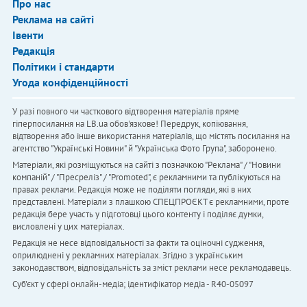
Про нас
Реклама на сайті
Івенти
Редакція
Політики і стандарти
Угода конфіденційності
У разі повного чи часткового відтворення матеріалів пряме
гіперпосилання на LB.ua обов'язкове! Передрук, копіювання,
відтворення або інше використання матеріалів, що містять посилання на
агентство "Українськi Новини" й "Українська Фото Група", заборонено.
Матеріали, які розміщуються на сайті з позначкою "Реклама" / "Новини
компаній" / "Пресреліз" / "Promoted", є рекламними та публікуються на
правах реклами. Редакція може не поділяти погляди, які в них
представлені. Матеріали з плашкою СПЕЦПРОЄКТ є рекламними, проте
редакція бере участь у підготовці цього контенту і поділяє думки,
висловлені у цих матеріалах.
Редакція не несе відповідальності за факти та оціночні судження,
оприлюднені у рекламних матеріалах. Згідно з українським
законодавством, відповідальність за зміст реклами несе рекламодавець.
Cуб'єкт у сфері онлайн-медіа; ідентифікатор медіа - R40-05097