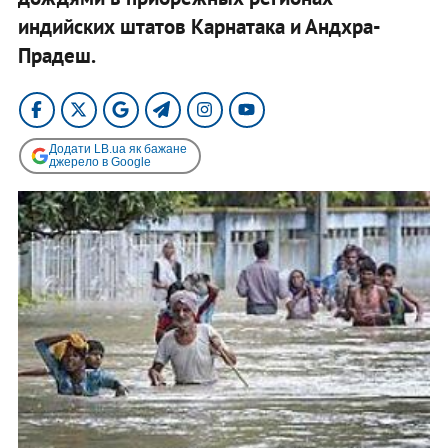
индийских штатов Карнатака и Андхра-
Прадеш.
Додати LB.ua як бажане
джерело в Google