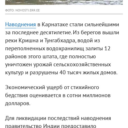
ФОТО: NOVOSTI.ERR.EE
Наводнения
в Карнатаке стали сильнейшими
за последнее десятилетие. Из берегов вышли
реки Кришна и Тунгабхадра, водой из
переполненных водохранилищ залиты 12
районов этого штата, где полностью
уничтожен урожай сельскохозяйственных
культур и разрушены 40 тысяч жилых домов.
Экономический ущерб от стихийного
бедствия оценивается в сотни миллионов
долларов.
Для ликвидации последствий наводнения
правительство Индии предоставило