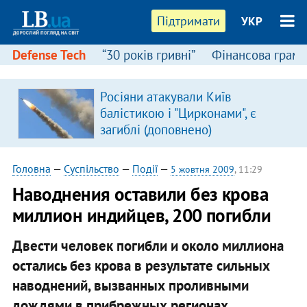
Підтримати
УКР
Defense Tech
“30 років гривні”
Фінансова грамо
Росіяни атакували Київ
в
балістикою і "Цирконами", є
загиблі (доповнено)
Головна
—
Суспільство
—
Події
—
5 жовтня 2009
, 11:29
Наводнения оставили без крова
миллион индийцев, 200 погибли
Двести человек погибли и около миллиона
остались без крова в результате сильных
наводнений, вызванных проливными
дождями в прибрежных регионах