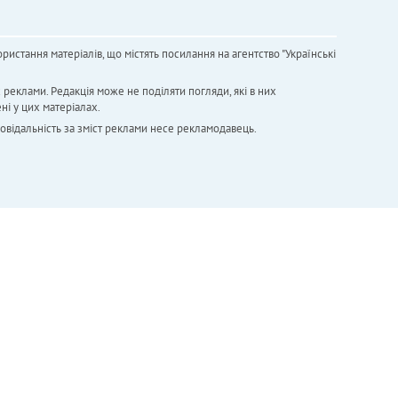
ристання матеріалів, що містять посилання на агентство "Українськi
х реклами. Редакція може не поділяти погляди, які в них
ні у цих матеріалах.
повідальність за зміст реклами несе рекламодавець.