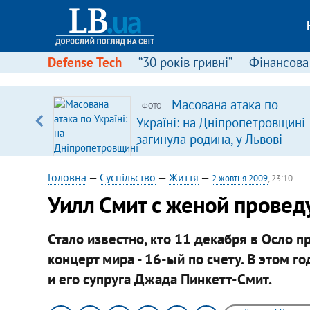
Defense Tech
“30 років гривні”
Фінансова
щодо
Масована атака по
ФОТО
 у
Україні: на Дніпропетровщині
ої ходи
загинула родина, у Львові –
удар по багатоповерхівках
(доповнюється)
Головна
—
Суспільство
—
Життя
—
2 жовтня 2009
, 23:10
Уилл Смит с женой провед
Стало известно, кто 11 декабря в Осло
концерт мира - 16-ый по счету. В этом г
и его супруга Джада Пинкетт-Смит.