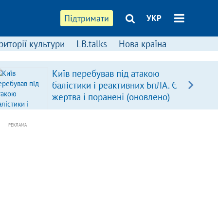
Підтримати
УКР
риторії культури
LB.talks
Нова країна
Київ перебував під атакою
балістики і реактивних БпЛА. Є
жертва і поранені (оновлено)
РЕКЛАМА