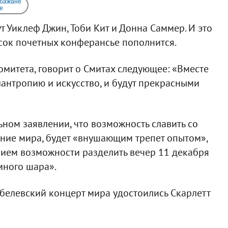
 бажане
e
т Уиклеф Джин, Тоби Кит и Донна Саммер. И это
сок почетных конферансье пополнится.
омитета, говорит о Смитах следующее: «Вместе
антропию и искусство, и будут прекрасными
ьном заявлении, что возможность славить со
ение мира, будет «внушающим трепет опытом»,
нием возможности разделить вечер 11 декабря
много шара».
обелевский концерт мира удостоились Скарлетт