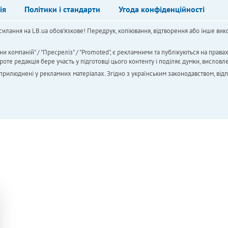
ія
Політики і стандарти
Угода конфіденційності
силання на LB.ua обов'язкове! Передрук, копіювання, відтворення або інше вико
ни компаній" / "Пресреліз" / "Promoted", є рекламними та публікуються на права
 редакція бере участь у підготовці цього контенту і поділяє думки, висловле
 оприлюднені у рекламних матеріалах. Згідно з українським законодавством, від