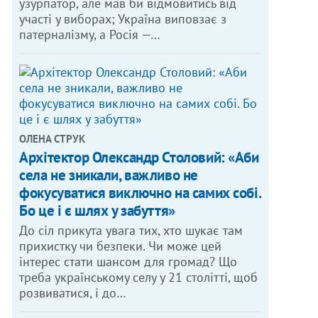
узурпатор, але мав би відмовитись від
участі у виборах; Україна виповзає з
патерналізму, а Росія —…
ОЛЕНА СТРУК
Архітектор Олександр Столовий: «Аби
села не зникали, важливо не
фокусуватися виключно на самих собі.
Бо це і є шлях у забуття»
До сіл прикута увага тих, хто шукає там
прихистку чи безпеки. Чи може цей
інтерес стати шансом для громад? Що
треба українському селу у 21 столітті, щоб
розвиватися, і до…