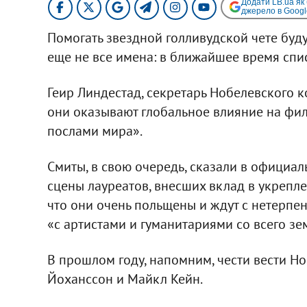
Додати LB.ua як
джерело в Googl
Помогать звездной голливудской чете буду
еще не все имена: в ближайшее время спи
Геир Линдестад, секретарь Нобелевского к
они оказывают глобальное влияние на фил
послами мира».
Смиты, в свою очередь, сказали в официал
сцены лауреатов, внесших вклад в укрепл
что они очень польщены и ждут с нетерпе
«с артистами и гуманитариями со всего зе
В прошлом году, напомним, чести вести Н
Йоханссон и Майкл Кейн.