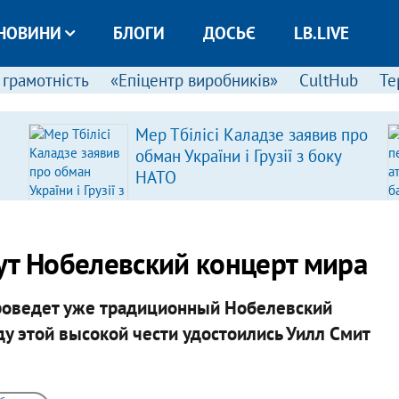
НОВИНИ
БЛОГИ
ДОСЬЄ
LB.LIVE
 грамотність
«Епіцентр виробників»
CultHub
Те
Мер Тбілісі Каладзе заявив про
обман України і Грузії з боку
НАТО
ут Нобелевский концерт мира
 проведет уже традиционный Нобелевский
оду этой высокой чести удостоились Уилл Смит