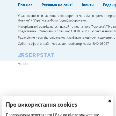
Про нас
Реклама на сайті
Івенти
Редакц
У разі повного чи часткового відтворення матеріалів пряме гіперпо
Новини" й "Українська Фото Група", заборонено.
Матеріали, які розміщуються на сайті з позначкою "Реклама" / "Нови
представлені. Матеріали з плашкою СПЕЦПРОЄКТ є рекламними, проте
Редакція не несе відповідальності за факти та оціночні судження,
Cуб'єкт у сфері онлайн-медіа; ідентифікатор медіа - R40-05097
РЕКЛАМА
Про використання cookies
Продовжуючи переглядати LB.ua ви підтверджуєте, що