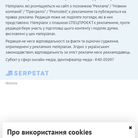
Матеріали, які розміщуються на сайті з позначкою "Реклама" / "Новини
компаній" / "Пресреліз" / "Promoted", є рекламними та публікуються на
правах реклами. Редакція може не поділяти погляди, які в них
представлені. Матеріали з плашкою СПЕЦПРОЄКТ є рекламними, проте
редакція бере участь у підготовці цього контенту і поділяє думки,
висловлені у цих матеріалах.
Редакція не несе відповідальності за факти та оціночні судження,
оприлюднені у рекламних матеріалах. Згідно з українським
законодавством, відповідальність за зміст реклами несе рекламодавець.
Cуб'єкт у сфері онлайн-медіа; ідентифікатор медіа - R40-05097
РЕКЛАМА
Про використання cookies