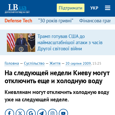
Підтримати
УКР
Defense Tech
“30 років гривні”
Фінансова грамо
Трамп готував США до
наймасштабнішої атаки з часів
Другої світової війни
Головна
—
Суспільство
—
Життя
—
20 серпня 2009
, 15:25
На следующей недели Киеву могут
отключить еще и холодную воду
Киевлянам могут отключить холодную воду
уже на следующей неделе.