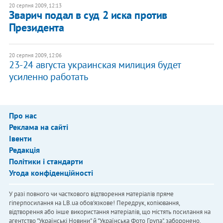
20 серпня 2009, 12:13
Зварич подал в суд 2 иска против
Президента
20 серпня 2009, 12:06
23-24 августа украинская милиция будет
усиленно работать
Про нас
Реклама на сайті
Івенти
Редакція
Політики і стандарти
Угода конфіденційності
У разі повного чи часткового відтворення матеріалів пряме
гіперпосилання на LB.ua обов'язкове! Передрук, копіювання,
відтворення або інше використання матеріалів, що містять посилання на
агентство "Українськi Новини" й "Українська Фото Група", заборонено.