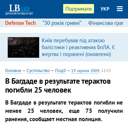
Підтримати
УКР
Defense Tech
“30 років гривні”
Фінансова грамо
:
Київ перебував під атакою
балістики і реактивних БпЛА. Є
жертва і поранені (оновлено)
Головна
—
Суспільство
—
Події
—
19 серпня 2009
, 12:55
В Багдаде в результате терактов
погибли 25 человек
В Багдаде в результате терактов погибли не
менее 25 человек, еще 75 получили
ранения, сообщает местная полиция.