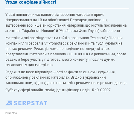
Угода конфіденційності
У разі повного чи часткового відтворення матеріалів пряме
гіперпосилання на LB.ua обов'язкове! Передрук, копіювання,
відтворення або інше використання матеріалів, що містять посилання на
агентство "Українськi Новини" й "Українська Фото Група", заборонено.
Матеріали, які розміщуються на сайті з позначкою "Реклама" / "Новини
компаній" / "Пресреліз" / "Promoted", є рекламними та публікуються на
правах реклами. Редакція може не поділяти погляди, які в них
представлені. Матеріали з плашкою СПЕЦПРОЄКТ є рекламними, проте
редакція бере участь у підготовці цього контенту і поділяє думки,
висловлені у цих матеріалах.
Редакція не несе відповідальності за факти та оціночні судження,
оприлюднені у рекламних матеріалах. Згідно з українським
законодавством, відповідальність за зміст реклами несе рекламодавець.
Cуб'єкт у сфері онлайн-медіа; ідентифікатор медіа - R40-05097
РЕКЛАМА