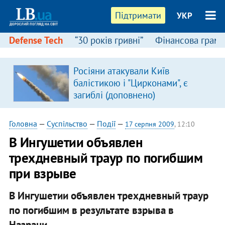
Підтримати
УКР
Defense Tech
“30 років гривні”
Фінансова грамо
Росіяни атакували Київ
балістикою і "Цирконами", є
загиблі (доповнено)
Головна
—
Суспільство
—
Події
—
17 серпня 2009
, 12:10
В Ингушетии объявлен
трехдневный траур по погибшим
при взрыве
В Ингушетии объявлен трехдневный траур
по погибшим в результате взрыва в
Назрани.