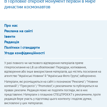
В Горловке откроют монумент первой в мире
династии космонавтов
Про нас
Реклама на сайті
Івенти
Редакція
Політики і стандарти
Угода конфіденційності
У разі повного чи часткового відтворення матеріалів пряме
гіперпосилання на LB.ua обов'язкове! Передрук, копіювання,
відтворення або інше використання матеріалів, що містять посилання на
агентство "Українськi Новини" й "Українська Фото Група", заборонено.
Матеріали, які розміщуються на сайті з позначкою "Реклама" / "Новини
компаній" / "Пресреліз" / "Promoted", є рекламними та публікуються на
правах реклами. Редакція може не поділяти погляди, які в них
представлені. Матеріали з плашкою СПЕЦПРОЄКТ є рекламними, проте
редакція бере участь у підготовці цього контенту і поділяє думки,
висловлені у цих матеріалах.