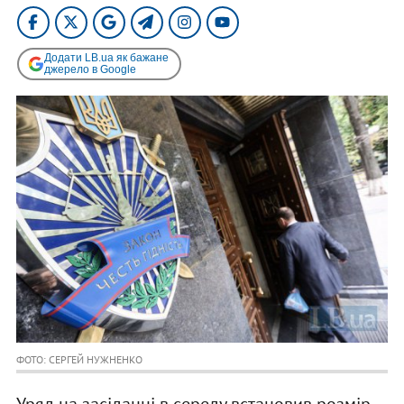
Додати LB.ua як бажане
джерело в Google
ФОТО: СЕРГЕЙ НУЖНЕНКО