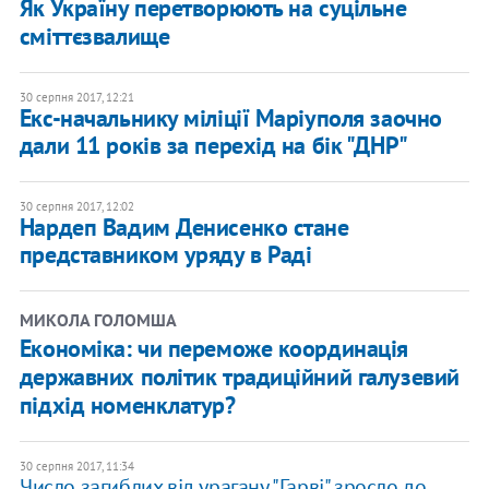
Як Україну перетворюють на суцільне
сміттєзвалище
30 серпня 2017, 12:21
Екс-начальнику міліції Маріуполя заочно
дали 11 років за перехід на бік "ДНР"
30 серпня 2017, 12:02
Нардеп Вадим Денисенко стане
представником уряду в Раді
МИКОЛА ГОЛОМША
Економіка: чи переможе координація
державних політик традиційний галузевий
підхід номенклатур?
30 серпня 2017, 11:34
Число загиблих від урагану "Гарві" зросло до