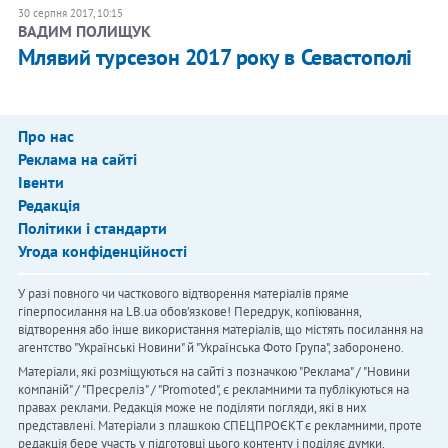
30 серпня 2017, 10:15
ВАДИМ ПОЛИЩУК
Млявий турсезон 2017 року в Севастополі
Про нас
Реклама на сайті
Івенти
Редакція
Політики і стандарти
Угода конфіденційності
У разі повного чи часткового відтворення матеріалів пряме
гіперпосилання на LB.ua обов'язкове! Передрук, копіювання,
відтворення або інше використання матеріалів, що містять посилання на
агентство "Українськi Новини" й "Українська Фото Група", заборонено.
Матеріали, які розміщуються на сайті з позначкою "Реклама" / "Новини
компаній" / "Пресреліз" / "Promoted", є рекламними та публікуються на
правах реклами. Редакція може не поділяти погляди, які в них
представлені. Матеріали з плашкою СПЕЦПРОЄКТ є рекламними, проте
редакція бере участь у підготовці цього контенту і поділяє думки,