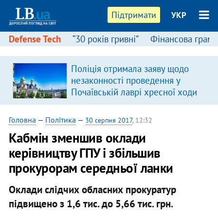
Підтримати
УКР
Defense Tech
“30 років гривні”
Фінансова грамо
Поліція отримала заяву щодо
в
незаконності проведення у
Почаївській лаврі хресної ходи
Головна
—
Політика
—
30 серпня 2017
, 12:32
Кабмін зменшив оклади
керівництву ГПУ і збільшив
прокурорам середньої ланки
Оклади слідчих обласних прокуратур
підвищено з 1,6 тис. до 5,66 тис. грн.