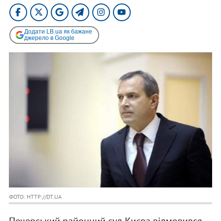
Додати LB.ua як бажане
джерело в Google
ФОТО: HTTP://DT.UA