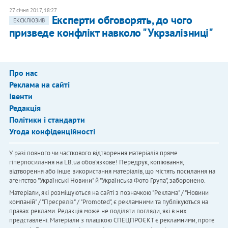
27 січня 2017, 18:27
Експерти обговорять, до чого
ЕКСКЛЮЗИВ
призведе конфлікт навколо "Укрзалізниці"
Про нас
Реклама на сайті
Івенти
Редакція
Політики і стандарти
Угода конфіденційності
У разі повного чи часткового відтворення матеріалів пряме
гіперпосилання на LB.ua обов'язкове! Передрук, копіювання,
відтворення або інше використання матеріалів, що містять посилання на
агентство "Українськi Новини" й "Українська Фото Група", заборонено.
Матеріали, які розміщуються на сайті з позначкою "Реклама" / "Новини
компаній" / "Пресреліз" / "Promoted", є рекламними та публікуються на
правах реклами. Редакція може не поділяти погляди, які в них
представлені. Матеріали з плашкою СПЕЦПРОЄКТ є рекламними, проте