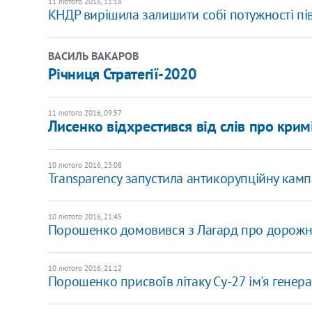
11 лютого 2016, 11:18
КНДР вирішила залишити собі потужності пі
ВАСИЛЬ ВАКАРОВ
Річниця Стратегії-2020
11 лютого 2016, 09:57
Лисенко відхрестився від слів про крим
10 лютого 2016, 23:08
Transparency запустила антикорупційну кам
10 лютого 2016, 21:45
Порошенко домовився з Лагард про дорожн
10 лютого 2016, 21:12
Порошенко присвоїв літаку Су-27 ім'я генер