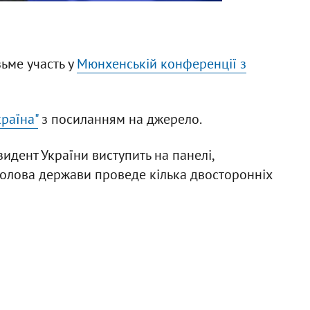
ьме участь у
Мюнхенській конференції з
раїна"
з посиланням на джерело.
идент України виступить на панелі,
 голова держави проведе кілька двосторонніх