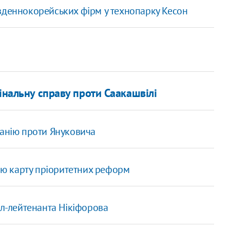
вденнокорейських фірм у технопарку Кесон
інальну справу проти Саакашвілі
панію проти Януковича
ю карту пріоритетних реформ
ал-лейтенанта Нікіфорова