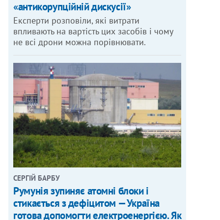
«антикорупційній дискусії»
Експерти розповіли, які витрати
впливають на вартість цих засобів і чому
не всі дрони можна порівнювати.
СЕРГІЙ БАРБУ
Румунія зупиняє атомні блоки і
стикається з дефіцитом — Україна
готова допомогти електроенергією. Як