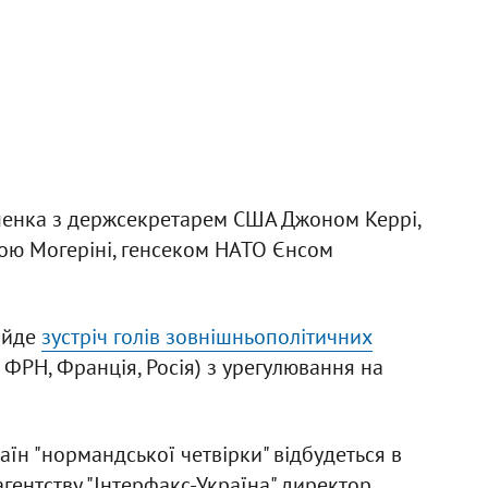
ошенка з держсекретарем США Джоном Керрі,
ою Могеріні, генсеком НАТО Єнсом
ойде
зустріч голів зовнішньополітичних
 ФРН, Франція, Росія) з урегулювання на
аїн "нормандської четвірки" відбудеться в
 агентству "Інтерфакс-Україна" директор