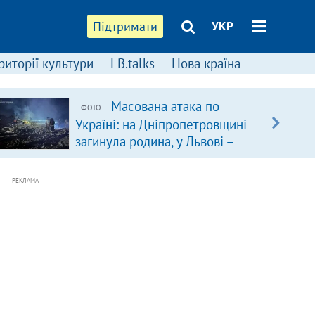
Підтримати
УКР
риторії культури
LB.talks
Нова країна
Масована атака по
ФОТО
Україні: на Дніпропетровщині
загинула родина, у Львові –
удар по багатоповерхівках
(доповнюється)
РЕКЛАМА