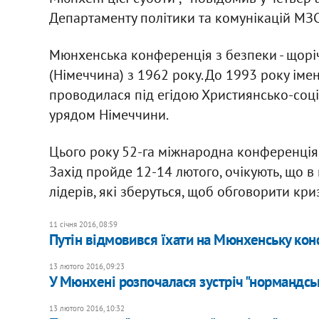
Департаменту політики та комунікацій МЗС
Мюнхенська конференція з безпеки - щорі
(Німеччина) з 1962 року. До 1993 року іме
проводилася під егідою Християнсько-соці
урядом Німеччини.
Цього року 52-га міжнародна конференція з
Захід пройде 12-14 лютого, очікують, що в 
лідерів, які зберуться, щоб обговорити кр
11 січня 2016, 08:59
Путін відмовився їхати на Мюнхенську ко
13 лютого 2016, 09:23
У Мюнхені розпочалася зустріч "нормандськ
13 лютого 2016, 10:32