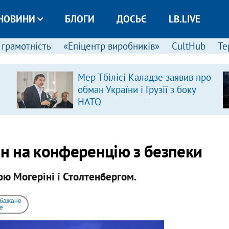
НОВИНИ
БЛОГИ
ДОСЬЄ
LB.LIVE
 грамотність
«Епіцентр виробників»
CultHub
Те
Мер Тбілісі Каладзе заявив про
обман України і Грузії з боку
НАТО
н на конференцію з безпеки
ою Могеріні і Столтенбергом.
 бажане
e