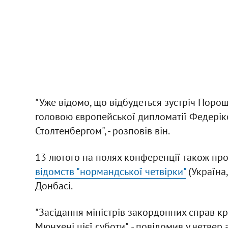
"Уже відомо, що відбудеться зустріч Пор
головою європейської дипломатії Федерік
Столтенбергом", - розповів він.
13 лютого на полях конференції також пр
відомств "нормандської четвірки"
(Україна,
Донбасі.
"Засідання міністрів закордонних справ кр
Мюнхені цієї суботи", - повідомив у четвер