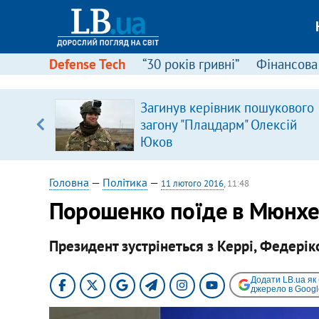
Defense Tech
“30 років гривні”
Фінансова
щодо
Загинув керівник пошукового
 у
загону "Плацдарм" Олексій
ої ходи
Юков
Головна
—
Політика
—
11 лютого 2016
, 11:48
Порошенко поїде в Мюнхе
Президент зустрінеться з Керрі, Федерік
Додати LB.ua як
джерело в Googl