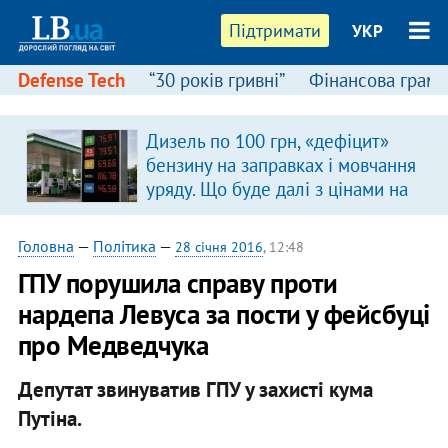
Підтримати
УКР
Defense Tech
“30 років гривні”
Фінансова грамо
Дизель по 100 грн, «дефіцит»
бензину на заправках і мовчання
уряду. Що буде далі з цінами на
пальне?
Головна
—
Політика
—
28 січня 2016
, 12:48
ГПУ порушила справу проти
нардепа Левуса за пости у фейсбуці
про Медведчука
Депутат звинуватив ГПУ у захисті кума
Путіна.