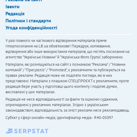
Івенти
Редакція
Політики і стандарти
Угода конфіденційності
У разі повного чи часткового відтворення матеріалів пряме
гіперпосилання на LB.ua обов'язкове! Передрук, копіювання,
відтворення або інше використання матеріалів, що містять посилання на
агентство "Українськi Новини" й "Українська Фото Група", заборонено.
Матеріали, які розміщуються на сайті з позначкою "Реклама" / "Новини
компаній" / "Пресреліз" / "Promoted", є рекламними та публікуються на
правах реклами. Редакція може не поділяти погляди, які в них
представлені. Матеріали з плашкою СПЕЦПРОЄКТ є рекламними, проте
редакція бере участь у підготовці цього контенту і поділяє думки,
висловлені у цих матеріалах.
Редакція не несе відповідальності за факти та оціночні судження,
оприлюднені у рекламних матеріалах. Згідно з українським
законодавством, відповідальність за зміст реклами несе рекламодавець.
Cуб'єкт у сфері онлайн-медіа; ідентифікатор медіа - R40-05097