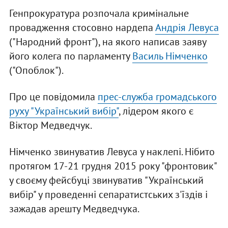
Генпрокуратура розпочала кримінальне
провадження стосовно нардепа
Андрія Левуса
("Народний фронт"), на якого написав заяву
його колега по парламенту
Василь Німченко
("Опоблок").
Про це повідомила
прес-служба громадського
руху "Український вибір"
, лідером якого є
Віктор Медведчук.
Німченко звинуватив Левуса у наклепі. Нібито
протягом 17-21 грудня 2015 року "фронтовик"
у своєму фейсбуці звинуватив "Український
вибір" у проведенні сепаратистських з'їздів і
зажадав арешту Медведчука.