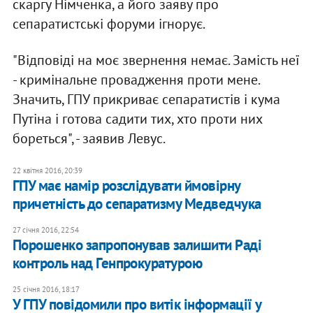
скаргу Німченка, а його заяву про
сепаратистські форуми ігнорує.
"Відповіді на моє звернення немає. Замість неї
- кримінальне провадження проти мене.
Значить, ГПУ прикриває сепаратистів і кума
Путіна і готова садити тих, хто проти них
бореться", - заявив Левус.
22 квітня 2016, 20:39
ГПУ має намір розслідувати ймовірну
причетність до сепаратизму Медведчука
27 січня 2016, 22:54
Порошенко запропонував залишити Раді
контроль над Генпрокуратурою
25 січня 2016, 18:17
У ГПУ повідомили про витік інформації у