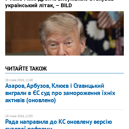
ЧИТАЙТЕ ТАКОЖ
28 січня 2016, 12:40
Азаров, Арбузов, Клюєв і Ставицький
виграли в ЄС суд про замороження їхніх
активів (оновлено)
28 січня 2016, 12:05
Рада направила до КС оновлену версію
судової реформи