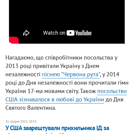
Нагадаємо, що співробітники посольства у
2013 році привітали Україну з Днем
незалежності
піснею "Червона рута"
, у 2014
році до Дня незалежності вони прочитали гімн
України 17-ма мовами світу. Також
посольство
США зізнавалося в любові до України
до Дня
Святого Валентина.
31 грудня 2015, 20:53
У США заарештували прихильника ІД за