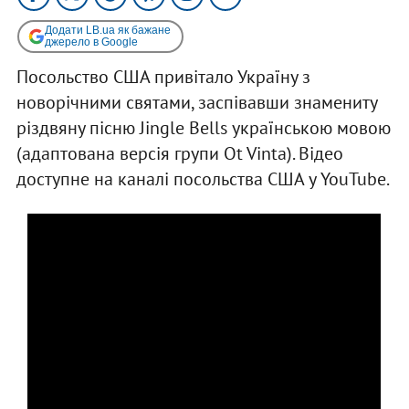
Додати LB.ua як бажане
джерело в Google
Посольство США привітало Україну з
новорічними святами, заспівавши знамениту
різдвяну пісню Jingle Bells українською мовою
(адаптована версія групи Ot Vinta). Відео
доступне на каналі посольства США у YouTube.