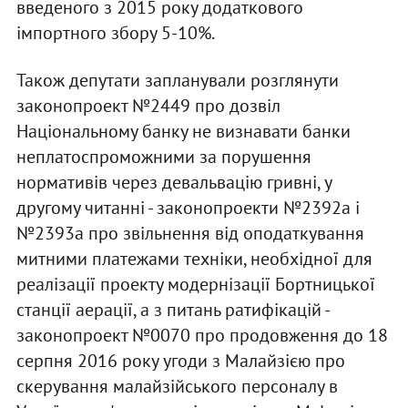
введеного з 2015 року додаткового
імпортного збору 5-10%.
Також депутати запланували розглянути
законопроект №2449 про дозвіл
Національному банку не визнавати банки
неплатоспроможними за порушення
нормативів через девальвацію гривні, у
другому читанні - законопроекти №2392а і
№2393а про звільнення від оподаткування
митними платежами техніки, необхідної для
реалізації проекту модернізації Бортницької
станції аерації, а з питань ратифікацій -
законопроект №0070 про продовження до 18
серпня 2016 року угоди з Малайзією про
скерування малайзійського персоналу в