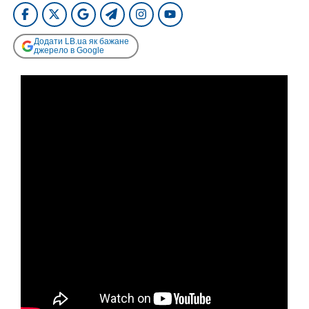
Додати LB.ua як бажане
джерело в Google