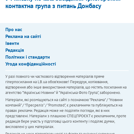
контактна група з питань Донбасу
Про нас
Реклама на сайті
Івенти
Редакція
Політики і стандарти
Угода конфіденційності
У разі повного чи часткового відтворення матеріалів пряме
гіперпосилання на LB.ua обов'язкове! Передрук, копіювання,
відтворення або інше використання матеріалів, що містять посилання на
агентство "Українськi Новини" й "Українська Фото Група", заборонено.
Матеріали, які розміщуються на сайті з позначкою "Реклама" / "Новини
компаній" / "Пресреліз" / "Promoted", є рекламними та публікуються на
правах реклами. Редакція може не поділяти погляди, які в них
представлені. Матеріали з плашкою СПЕЦПРОЄКТ є рекламними, проте
редакція бере участь у підготовці цього контенту і поділяє думки,
висловлені у цих матеріалах.
Редакція не несе відповідальності за факти та оціночні судження,