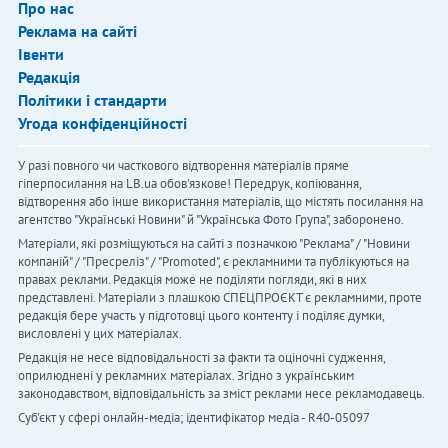
Про нас
Реклама на сайті
Івенти
Редакція
Політики і стандарти
Угода конфіденційності
У разі повного чи часткового відтворення матеріалів пряме
гіперпосилання на LB.ua обов'язкове! Передрук, копіювання,
відтворення або інше використання матеріалів, що містять посилання на
агентство "Українськi Новини" й "Українська Фото Група", заборонено.
Матеріали, які розміщуються на сайті з позначкою "Реклама" / "Новини
компаній" / "Пресреліз" / "Promoted", є рекламними та публікуються на
правах реклами. Редакція може не поділяти погляди, які в них
представлені. Матеріали з плашкою СПЕЦПРОЄКТ є рекламними, проте
редакція бере участь у підготовці цього контенту і поділяє думки,
висловлені у цих матеріалах.
Редакція не несе відповідальності за факти та оціночні судження,
оприлюднені у рекламних матеріалах. Згідно з українським
законодавством, відповідальність за зміст реклами несе рекламодавець.
Cуб'єкт у сфері онлайн-медіа; ідентифікатор медіа - R40-05097