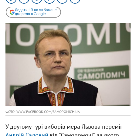
Додати LB.ua як бажане
джерело в Google
ФОТО: WWW.FACEBOOK.COM/SAMOPOMICH.UA
У другому турі виборів мера Львова переміг
Андрій Садовий
від "Самопомочі", за якого