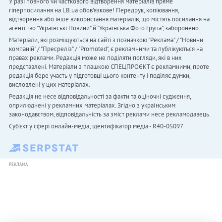
У разі повного чи часткового відтворення матеріалів пряме
гіперпосилання на LB.ua обов'язкове! Передрук, копіювання,
відтворення або інше використання матеріалів, що містять посилання на
агентство "Українськi Новини" й "Українська Фото Група", заборонено.
Матеріали, які розміщуються на сайті з позначкою "Реклама" / "Новини
компаній" / "Пресреліз" / "Promoted", є рекламними та публікуються на
правах реклами. Редакція може не поділяти погляди, які в них
представлені. Матеріали з плашкою СПЕЦПРОЄКТ є рекламними, проте
редакція бере участь у підготовці цього контенту і поділяє думки,
висловлені у цих матеріалах.
Редакція не несе відповідальності за факти та оціночні судження,
оприлюднені у рекламних матеріалах. Згідно з українським
законодавством, відповідальність за зміст реклами несе рекламодавець.
Cуб'єкт у сфері онлайн-медіа; ідентифікатор медіа - R40-05097
РЕКЛАМА