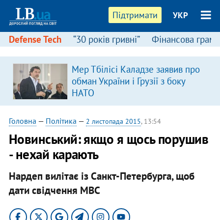
Підтримати
УКР
Defense Tech
“30 років гривні”
Фінансова грамо
Мер Тбілісі Каладзе заявив про
обман України і Грузії з боку
НАТО
Головна
—
Політика
—
2 листопада 2015
, 13:54
Новинський: якщо я щось порушив
- нехай карають
Нардеп вилітає із Санкт-Петербурга, щоб
дати свідчення МВС