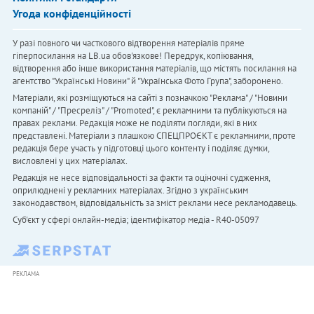
Угода конфіденційності
У разі повного чи часткового відтворення матеріалів пряме
гіперпосилання на LB.ua обов'язкове! Передрук, копіювання,
відтворення або інше використання матеріалів, що містять посилання на
агентство "Українськi Новини" й "Українська Фото Група", заборонено.
Матеріали, які розміщуються на сайті з позначкою "Реклама" / "Новини
компаній" / "Пресреліз" / "Promoted", є рекламними та публікуються на
правах реклами. Редакція може не поділяти погляди, які в них
представлені. Матеріали з плашкою СПЕЦПРОЄКТ є рекламними, проте
редакція бере участь у підготовці цього контенту і поділяє думки,
висловлені у цих матеріалах.
Редакція не несе відповідальності за факти та оціночні судження,
оприлюднені у рекламних матеріалах. Згідно з українським
законодавством, відповідальність за зміст реклами несе рекламодавець.
Cуб'єкт у сфері онлайн-медіа; ідентифікатор медіа - R40-05097
РЕКЛАМА