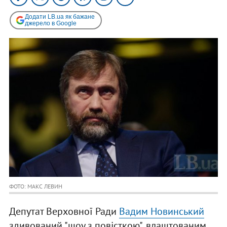
Додати LB.ua як бажане
джерело в Google
ФОТО: МАКС ЛЕВИН
Депутат Верховної Ради
Вадим Новинський
здивований "шоу з повісткою", влаштованим