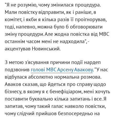
"Я не розумію, чому змінилася процедура.
Мали повістку відправити, як і раніше, в
комітет, і якби я кілька разів її проігнорував,
тоді, напевно, можна було б обговорювати
зміну процедури. Але жодна повістка від МВС
останнім часом мені не надходила", -
акцентував Новинський.
З метою з'ясування причини події нардеп
подзвонив
голові МВС Арсену Авакову
. "У нас
відбулася абсолютно нормальна розмова.
Аваков сказав, що йдеться про справу щодо
бізнесу, в якому я є бенефіціаром, мені хочуть
поставити буквально кілька запитань і все. Я
запитав, чому такий галас навколо повістки,
чому слідчий прийшов безпосередньо на