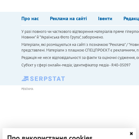
Про нас
Реклама на сайті
Івенти
Редакц
У разі повного чи часткового відтворення матеріалів пряме гіперпо
Новини" й "Українська Фото Група", заборонено.
Матеріали, які розміщуються на сайті з позначкою "Реклама" / "Нови
представлені. Матеріали з плашкою СПЕЦПРОЄКТ є рекламними, проте
Редакція не несе відповідальності за факти та оціночні судження,
Cуб'єкт у сфері онлайн-медіа; ідентифікатор медіа - R40-05097
РЕКЛАМА
Про використання cookies