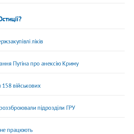
стиції?
жзакупівлі ліків
нання Путіна про анексію Криму
 158 військових
у роззброювали підрозділи ГРУ
 не працюють