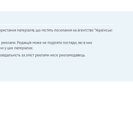
ристання матеріалів, що містять посилання на агентство "Українськi
х реклами. Редакція може не поділяти погляди, які в них
ні у цих матеріалах.
повідальність за зміст реклами несе рекламодавець.