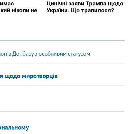
онів Донбасу з особливим статусом
ня щодо миротворців
ональному