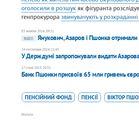
оголосили в розшук
як фігуранта розслідув
генпрокурора
звинувачують у розкраданні
03 жовтня 2014, 09:21
Янукович, Азаров і Пшонка отримали 
ВІДЕО
24 листопада 2014, 11:45
У Держдумі запропонували видати Азарова 
17 січня 2015, 20:51
Банк Пшонки присвоїв 65 млн гривень євр
ПЕНСІЙНИЙ ФОНД
ПЕНСІЇ
ВІКТОР ПШ
РЕКЛАМА