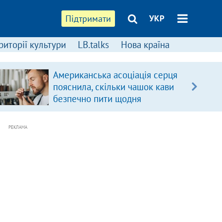
Підтримати
УКР
риторії культури
LB.talks
Нова країна
я
Росіяни атакували Київ
балістикою і "Цирконами", є
загиблі (доповнено)
РЕКЛАМА