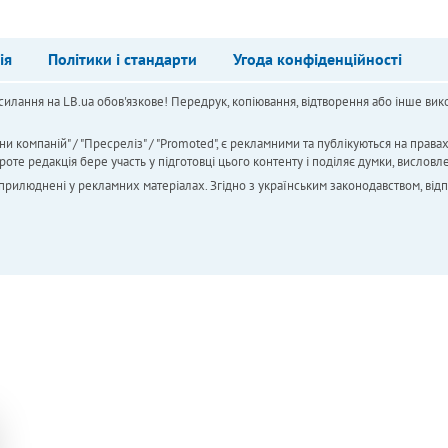
ія
Політики і стандарти
Угода конфіденційності
силання на LB.ua обов'язкове! Передрук, копіювання, відтворення або інше вико
ни компаній" / "Пресреліз" / "Promoted", є рекламними та публікуються на права
 редакція бере участь у підготовці цього контенту і поділяє думки, висловле
 оприлюднені у рекламних матеріалах. Згідно з українським законодавством, від