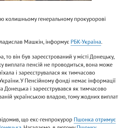
сію колишньому генеральному прокуророві
Владислав Машкін, інформує
РБК-Україна
.
 то він був зареєстрований у місті Донецьку,
ку виплата пенсій не проводиться, вона може
їхала і зареєструвалася як тимчасово
України. У Пенсійному фонді немає інформації
та Донецька і зареєструвався як тимчасово
ваній українською владою, тому жодних виплат
відомив, що екс-генпрокурор
Пшонка отримує
Донецька
. Нагадаємо, в лютому
Пшонку