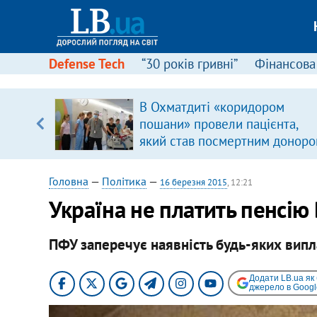
Defense Tech
“30 років гривні”
Фінансова
дором
Поліція отримала заяву
ацієнта,
незаконності проведенн
ним донором
Почаївській лаврі хресн
Головна
—
Політика
—
16 березня 2015
, 12:21
Україна не платить пенсію
ПФУ заперечує наявність будь-яких випл
Додати LB.ua як
джерело в Googl