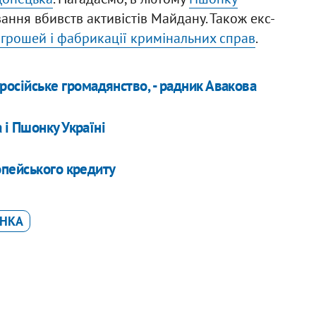
ання вбивств активістів Майдану. Також екс-
 грошей і фабрикації кримінальних справ
.
російське громадянство, - радник Авакова
і Пшонку Україні
опейського кредиту
ОНКА