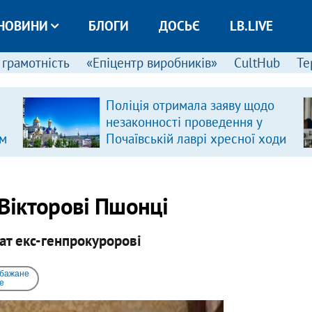
НОВИНИ
БЛОГИ
ДОСЬЄ
LB.LIVE
 грамотність
«Епіцентр виробників»
CultHub
Те
 щодо
Американська асоціація серц
я у
пояснила, скільки чашок кави
ої ходи
безпечно пити щодня
 Вікторові Пшонці
ат екс-генпрокуророві
 бажане
e