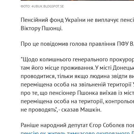
ФОТО: 4UBUK.BLOGSPOT.SE
Пенсійний фонд України не виплачує пен
Віктору Пшонці.
Про це повідомив голова правління ПФУ 
"Щодо колишнього генерального прокурора,
там його місце проживання. У місті Донець
проводитися, тільки якщо людина звідти ви
переміщена особа на звільненій території 
про те, що пенсіонер Пшонка виїхав із міс
переміщена особа на території, контрольо
не проводять", - сказав Машкін.
Раніше народний депутат Єгор Соболєв по
пенсію як житель тимчасово окупованого 