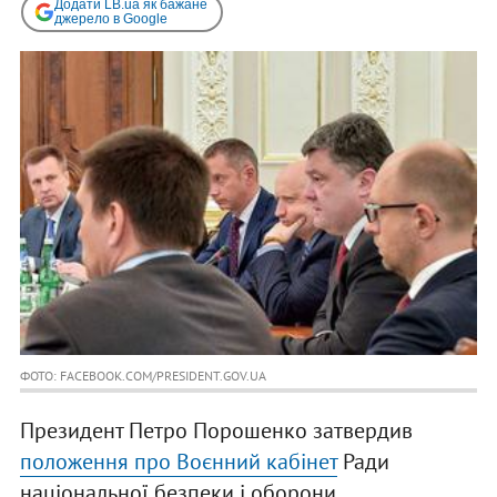
Додати LB.ua як бажане
джерело в Google
ФОТО: FACEBOOK.COM/PRESIDENT.GOV.UA
Президент Петро Порошенко затвердив
положення про Воєнний кабінет
Ради
національної безпеки і оборони.