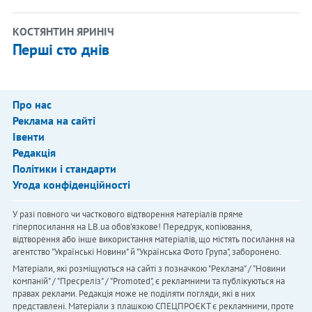
КОСТЯНТИН ЯРИНІЧ
Перші сто днів
Про нас
Реклама на сайті
Івенти
Редакція
Політики і стандарти
Угода конфіденційності
У разі повного чи часткового відтворення матеріалів пряме
гіперпосилання на LB.ua обов'язкове! Передрук, копіювання,
відтворення або інше використання матеріалів, що містять посилання на
агентство "Українськi Новини" й "Українська Фото Група", заборонено.
Матеріали, які розміщуються на сайті з позначкою "Реклама" / "Новини
компаній" / "Пресреліз" / "Promoted", є рекламними та публікуються на
правах реклами. Редакція може не поділяти погляди, які в них
представлені. Матеріали з плашкою СПЕЦПРОЄКТ є рекламними, проте