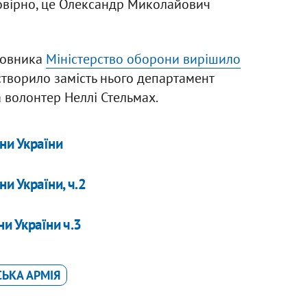
мовірно, це Олександр Миколайович
новника
Міністерство оборони вирішило
створило замість нього департамент
 волонтер Неллі Стельмах.
ни України
и України, ч.2
ни України ч.3
СЬКА АРМІЯ