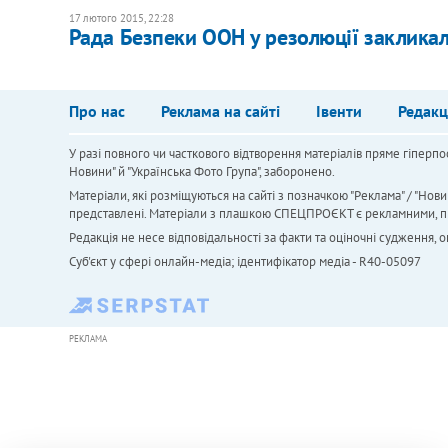
17 лютого 2015, 22:28
Рада Безпеки ООН у резолюції закликал
Про нас
Реклама на сайті
Івенти
Редакц
У разі повного чи часткового відтворення матеріалів пряме гіперпо
Новини" й "Українська Фото Група", заборонено.
Матеріали, які розміщуються на сайті з позначкою "Реклама" / "Нови
представлені. Матеріали з плашкою СПЕЦПРОЄКТ є рекламними, проте
Редакція не несе відповідальності за факти та оціночні судження,
Cуб'єкт у сфері онлайн-медіа; ідентифікатор медіа - R40-05097
РЕКЛАМА