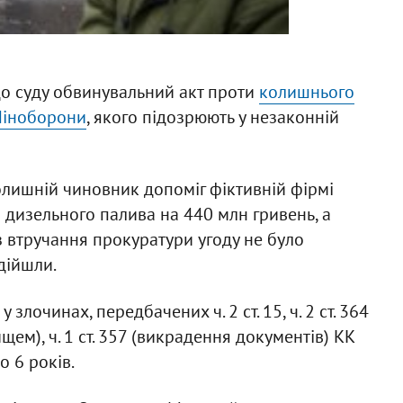
до суду обвинувальний акт проти
колишнього
Міноборони
, якого підозрюють у незаконній
колишній чиновник допоміг фіктивній фірмі
дизельного палива на 440 млн гривень, а
з втручання прокуратури угоду не було
дійшли.
лочинах, передбачених ч. 2 ст. 15, ч. 2 ст. 364
м), ч. 1 ст. 357 (викрадення документів) КК
 6 років.