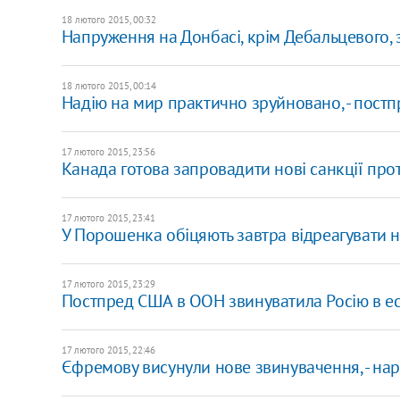
18 лютого 2015, 00:32
Напруження на Донбасі, крім Дебальцевого, 
18 лютого 2015, 00:14
Надію на мир практично зруйновано, - пост
17 лютого 2015, 23:56
Канада готова запровадити нові санкції прот
17 лютого 2015, 23:41
У Порошенка обіцяють завтра відреагувати 
17 лютого 2015, 23:29
Постпред США в ООН звинуватила Росію в еск
17 лютого 2015, 22:46
Єфремову висунули нове звинувачення, - на