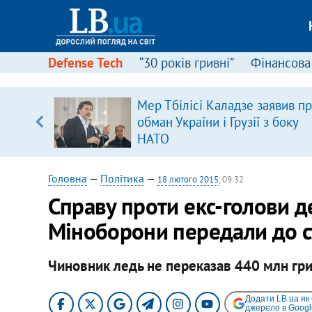
Defense Tech
“30 років гривні”
Фінансова
серця
Мер Тбілісі Каладзе заявив п
 кави
обман України і Грузії з боку
НАТО
Головна
—
Політика
—
18 лютого 2015
, 09:32
Справу проти екс-голови д
Міноборони передали до с
Чиновник ледь не переказав 440 млн гри
Додати LB.ua як
джерело в Googl