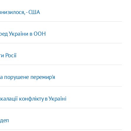
знизилося, - США
пред України в ООН
и Росії
на порушене перемир'я
алації конфлікту в Україні
рдеп