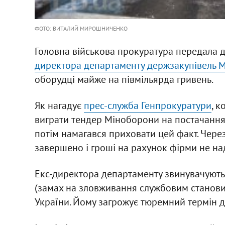
ФОТО: ВИТАЛИЙ МИРОШНИЧЕНКО
Головна військова прокуратура передала 
директора департаменту держзакупівель 
оборудці майже на півмільярда гривень.
Як нагадує
прес-служба Генпрокуратури
, 
виграти тендер Міноборони на постачання 
потім намагався приховати цей факт. Чере
завершено і гроші на рахунок фірми не на
Екс-директора департаменту звинувачують у з
(замах на зловживання службовим становище
України. Йому загрожує тюремний термін до