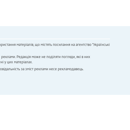
ристання матеріалів, що містять посилання на агентство "Українськi
х реклами. Редакція може не поділяти погляди, які в них
ні у цих матеріалах.
повідальність за зміст реклами несе рекламодавець.