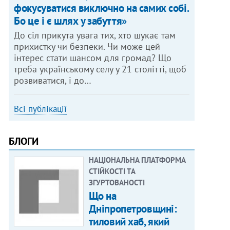
фокусуватися виключно на самих собі.
Бо це і є шлях у забуття»
До сіл прикута увага тих, хто шукає там
прихистку чи безпеки. Чи може цей
інтерес стати шансом для громад? Що
треба українському селу у 21 столітті, щоб
розвиватися, і до…
Всі публікації
БЛОГИ
НАЦІОНАЛЬНА ПЛАТФОРМА
СТІЙКОСТІ ТА
ЗГУРТОВАНОСТІ
Що на
Дніпропетровщині:
тиловий хаб, який