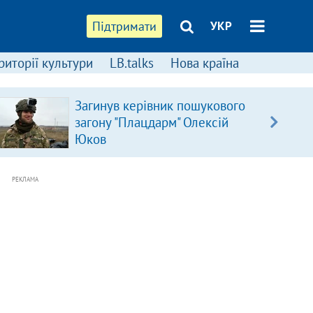
Підтримати
УКР
риторії культури
LB.talks
Нова країна
Загинув керівник пошукового
загону "Плацдарм" Олексій
Юков
РЕКЛАМА