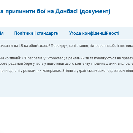
а припинити бої на Донбасі (документ)
ія
Політики і стандарти
Угода конфіденційності
силання на LB.ua обов'язкове! Передрук, копіювання, відтворення або інше вико
ни компаній" / "Пресреліз" / "Promoted", є рекламними та публікуються на права
 редакція бере участь у підготовці цього контенту і поділяє думки, висловле
 оприлюднені у рекламних матеріалах. Згідно з українським законодавством, від