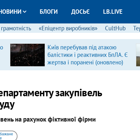
НОВИНИ
БЛОГИ
ДОСЬЄ
LB.LIVE
 грамотність
«Епіцентр виробників»
CultHub
Те
ро
Київ перебував під атакою
балістики і реактивних БпЛА. Є
жертва і поранені (оновлено)
епартаменту закупівель
уду
вень на рахунок фіктивної фірми
 бажане
e