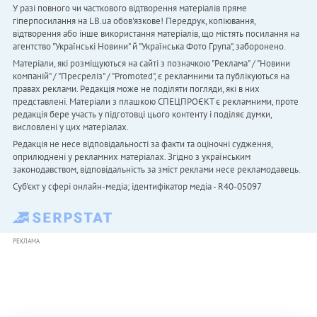
У разі повного чи часткового відтворення матеріалів пряме
гіперпосилання на LB.ua обов'язкове! Передрук, копіювання,
відтворення або інше використання матеріалів, що містять посилання на
агентство "Українськi Новини" й "Українська Фото Група", заборонено.
Матеріали, які розміщуються на сайті з позначкою "Реклама" / "Новини
компаній" / "Пресреліз" / "Promoted", є рекламними та публікуються на
правах реклами. Редакція може не поділяти погляди, які в них
представлені. Матеріали з плашкою СПЕЦПРОЄКТ є рекламними, проте
редакція бере участь у підготовці цього контенту і поділяє думки,
висловлені у цих матеріалах.
Редакція не несе відповідальності за факти та оціночні судження,
оприлюднені у рекламних матеріалах. Згідно з українським
законодавством, відповідальність за зміст реклами несе рекламодавець.
Cуб'єкт у сфері онлайн-медіа; ідентифікатор медіа - R40-05097
РЕКЛАМА