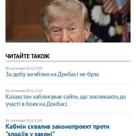
ЧИТАЙТЕ ТАКОЖ
06 листопада 2014, 13:00
За добу загиблих на Донбасі не було
06 листопада 2014, 12:19
Казахстан заблокував сайти, що закликають до
участі в боях на Донбасі
06 листопада 2014, 12:00
Кабмін схвалив законопроект проти
"злодіїв у законі"