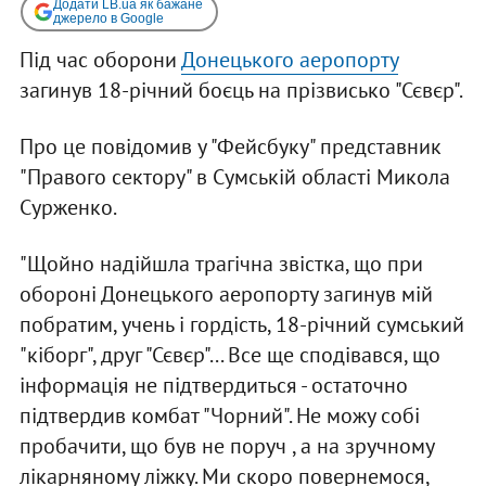
Додати LB.ua як бажане
джерело в Google
Під час оборони
Донецького аеропорту
загинув 18-річний боєць на прізвисько "Сєвєр".
Про це повідомив у "Фейсбуку" представник
"Правого сектору" в Сумській області Микола
Сурженко.
"Щойно надійшла трагічна звістка, що при
обороні Донецького аеропорту загинув мій
побратим, учень і гордість, 18-річний сумський
"кіборг", друг "Сєвєр"... Все ще сподівався, що
інформація не підтвердиться - остаточно
підтвердив комбат "Чорний". Не можу собі
пробачити, що був не поруч , а на зручному
лікарняному ліжку. Ми скоро повернемося,