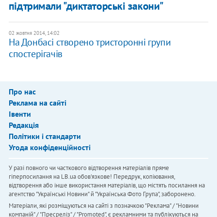
підтримали "диктаторські закони"
02 жовтня 2014, 14:02
На Донбасі створено тристоронні групи
спостерігачів
Про нас
Реклама на сайті
Івенти
Редакція
Політики і стандарти
Угода конфіденційності
У разі повного чи часткового відтворення матеріалів пряме
гіперпосилання на LB.ua обов'язкове! Передрук, копіювання,
відтворення або інше використання матеріалів, що містять посилання на
агентство "Українськi Новини" й "Українська Фото Група", заборонено.
Матеріали, які розміщуються на сайті з позначкою "Реклама" / "Новини
компаній" / "Пресреліз" / "Promoted", є рекламними та публікуються на