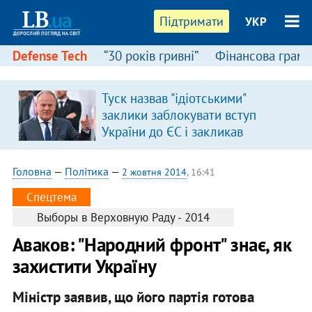
Підтримати
УКР
Defense Tech
“30 років гривні”
Фінансова грамо
Туск назвав "ідіотськими"
заклики заблокувати вступ
України до ЄС і закликав
припинити антиукраїнську
риторику
Головна
—
Політика
—
2 жовтня 2014
, 16:41
Спецтема
Выборы в Верховную Раду - 2014
Аваков: "Народний фронт" знає, як
захистити Україну
Міністр заявив, що його партія готова