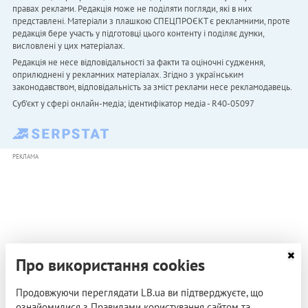
правах реклами. Редакція може не поділяти погляди, які в них
представлені. Матеріали з плашкою СПЕЦПРОЄКТ є рекламними, проте
редакція бере участь у підготовці цього контенту і поділяє думки,
висловлені у цих матеріалах.
Редакція не несе відповідальності за факти та оціночні судження,
оприлюднені у рекламних матеріалах. Згідно з українським
законодавством, відповідальність за зміст реклами несе рекламодавець.
Cуб'єкт у сфері онлайн-медіа; ідентифікатор медіа - R40-05097
РЕКЛАМА
Про використання cookies
Продовжуючи переглядати LB.ua ви підтверджуєте, що
ознайомилися з Правилами користування сайтом та