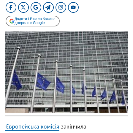
Додати LB.ua як бажане
джерело в Google
Європейська комісія
закінчила