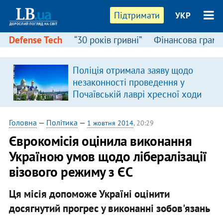
Підтримати
УКР
Defense Tech
“30 років гривні”
Фінансова грамо
Поліція отримала заяву щодо
незаконності проведення у
Почаївській лаврі хресної ходи
Головна
—
Політика
—
1 жовтня 2014
, 20:29
Єврокомісія оцінила виконання
Україною умов щодо лібералізації
візового режиму з ЄС
Ця місія допоможе Україні оцінити
досягнутий прогрес у виконанні зобов'язань