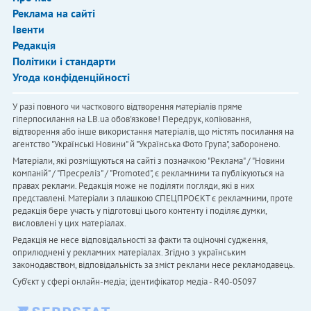
Реклама на сайті
Івенти
Редакція
Політики і стандарти
Угода конфіденційності
У разі повного чи часткового відтворення матеріалів пряме
гіперпосилання на LB.ua обов'язкове! Передрук, копіювання,
відтворення або інше використання матеріалів, що містять посилання на
агентство "Українськi Новини" й "Українська Фото Група", заборонено.
Матеріали, які розміщуються на сайті з позначкою "Реклама" / "Новини
компаній" / "Пресреліз" / "Promoted", є рекламними та публікуються на
правах реклами. Редакція може не поділяти погляди, які в них
представлені. Матеріали з плашкою СПЕЦПРОЄКТ є рекламними, проте
редакція бере участь у підготовці цього контенту і поділяє думки,
висловлені у цих матеріалах.
Редакція не несе відповідальності за факти та оціночні судження,
оприлюднені у рекламних матеріалах. Згідно з українським
законодавством, відповідальність за зміст реклами несе рекламодавець.
Cуб'єкт у сфері онлайн-медіа; ідентифікатор медіа - R40-05097