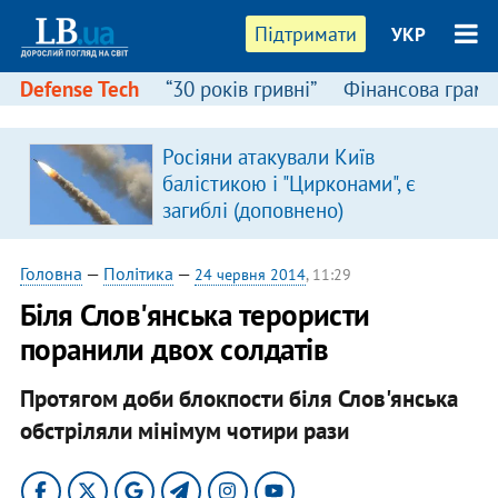
Підтримати
УКР
Defense Tech
“30 років гривні”
Фінансова грамо
Росіяни атакували Київ
я
балістикою і "Цирконами", є
загиблі (доповнено)
Головна
—
Політика
—
24 червня 2014
, 11:29
Біля Слов'янська терористи
поранили двох солдатів
Протягом доби блокпости біля Слов'янська
обстріляли мінімум чотири рази