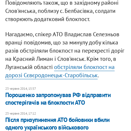
Повідомляють також, що в західному районі
Слов'янська, поблизу с. Белбасівка, солдати
створюють додатковий блокпост.
Нагадаємо, спікер АТО Владислав Селезньов
вранці повідомив, що за минулу добу кілька
разів обстріляли блокпост на перехресті доріг
на Красний Лиман і Слов'янськ. Крім того, в
Луганській області
обстріляли блокпост на
дорозі Сєвєродонецьк-Старобільськ
.
23 червня 2014, 15:57
Порошенко запропонував РФ відправити
спостерігачів на блокпости АТО
23 червня 2014, 17:12
Після призупинення АТО бойовики вбили
одного українського військового