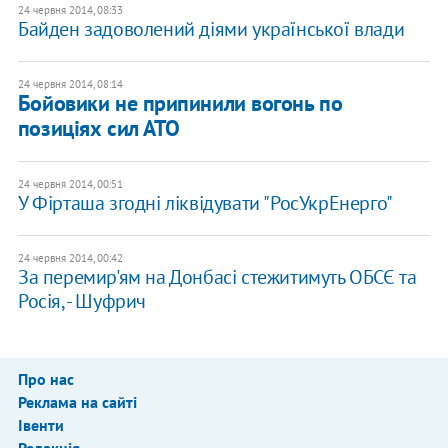
24 червня 2014, 08:33
Байден задоволений діями української влади
24 червня 2014, 08:14
Бойовики не припинили вогонь по
позиціях сил АТО
24 червня 2014, 00:51
У Фірташа згодні ліквідувати "РосУкрЕнерго"
24 червня 2014, 00:42
За перемир'ям на Донбасі стежитимуть ОБСЄ та
Росія, - Шуфрич
Про нас
Реклама на сайті
Івенти