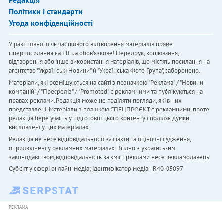
Редакція
Політики і стандарти
Угода конфіденційності
У разі повного чи часткового відтворення матеріалів пряме
гіперпосилання на LB.ua обов'язкове! Передрук, копіювання,
відтворення або інше використання матеріалів, що містять посилання на
агентство "Українськi Новини" й "Українська Фото Група", заборонено.
Матеріали, які розміщуються на сайті з позначкою "Реклама" / "Новини
компаній" / "Пресреліз" / "Promoted", є рекламними та публікуються на
правах реклами. Редакція може не поділяти погляди, які в них
представлені. Матеріали з плашкою СПЕЦПРОЄКТ є рекламними, проте
редакція бере участь у підготовці цього контенту і поділяє думки,
висловлені у цих матеріалах.
Редакція не несе відповідальності за факти та оціночні судження,
оприлюднені у рекламних матеріалах. Згідно з українським
законодавством, відповідальність за зміст реклами несе рекламодавець.
Cуб'єкт у сфері онлайн-медіа; ідентифікатор медіа - R40-05097
РЕКЛАМА