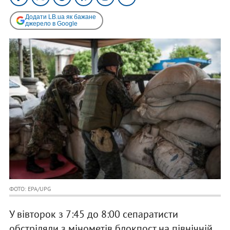
Додати LB.ua як бажане
джерело в Google
ФОТО: EPA/UPG
У вівторок з 7:45 до 8:00 сепаратисти
обстріляли з мінометів блокпост на північній