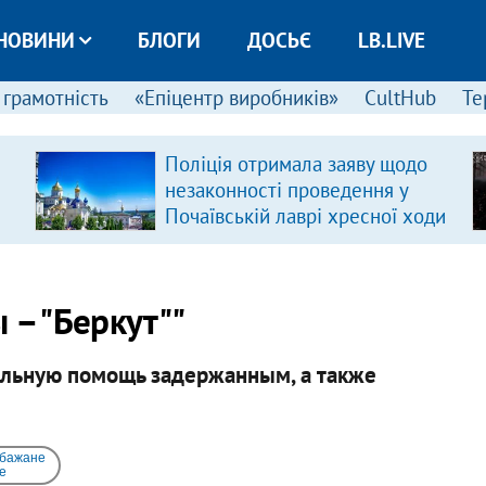
НОВИНИ
БЛОГИ
ДОСЬЄ
LB.LIVE
 грамотність
«Епіцентр виробників»
CultHub
Те
Поліція отримала заяву щодо
незаконності проведення у
Почаївській лаврі хресної ходи
 – "Беркут""
льную помощь задержанным, а также
 бажане
e