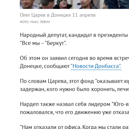
Олег Царев в Донецке 11 апреля
ФОТО: МАКС ЛЕВИН
Народный депутат, кандидат в президент
"Все мы – "Беркут".
Об этом он заявил сегодня во время встре
Донецке, сообщают
"Новости Донбасса".
По словам Царева, этот фонд "оказывает 
задержан, кого нужно было хоронить, лечит
Нардеп также назвал себя лидером "Юго-в
пожаловался, что его движению уже отказ
"Нам отказали от офиса. Когда мы стали ра