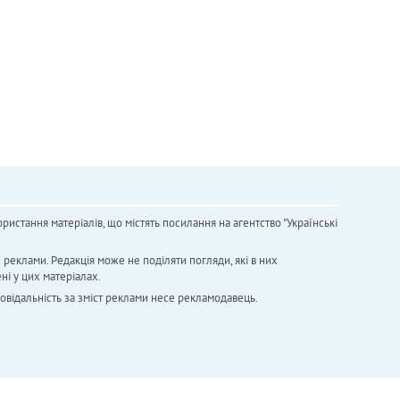
ристання матеріалів, що містять посилання на агентство "Українськi
х реклами. Редакція може не поділяти погляди, які в них
ні у цих матеріалах.
повідальність за зміст реклами несе рекламодавець.