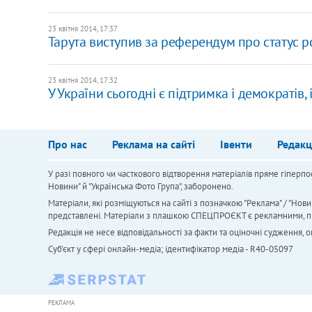
23 квітня 2014, 17:37
Тарута виступив за референдум про статус р
23 квітня 2014, 17:32
У України сьогодні є підтримка і демократів,
Про нас
Реклама на сайті
Івенти
Редакц
У разі повного чи часткового відтворення матеріалів пряме гіперпо
Новини" й "Українська Фото Група", заборонено.
Матеріали, які розміщуються на сайті з позначкою "Реклама" / "Нови
представлені. Матеріали з плашкою СПЕЦПРОЄКТ є рекламними, проте
Редакція не несе відповідальності за факти та оціночні судження,
Cуб'єкт у сфері онлайн-медіа; ідентифікатор медіа - R40-05097
РЕКЛАМА