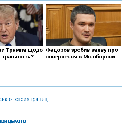
ска от своих границ
авицького