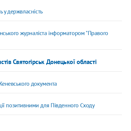
ь у держвласність
нського журналіста інформатором "Правого
стів Святогірськ Донецької області
 Женевського документа
ції позитивними для Південного Сходу