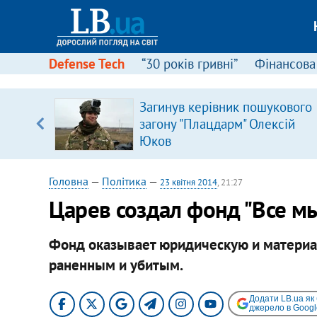
Defense Tech
“30 років гривні”
Фінансова
вив про
Загинув керівник пошукового
боку
загону "Плацдарм" Олексій
Юков
Головна
—
Політика
—
23 квітня 2014
, 21:27
Царев создал фонд "Все мы
Фонд оказывает юридическую и материа
раненным и убитым.
Додати LB.ua як
джерело в Googl