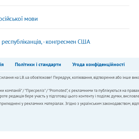
осійської мови
 і республіканців, - конгресмен США
ія
Політики і стандарти
Угода конфіденційності
силання на LB.ua обов'язкове! Передрук, копіювання, відтворення або інше вико
ни компаній" / "Пресреліз" / "Promoted", є рекламними та публікуються на права
 редакція бере участь у підготовці цього контенту і поділяє думки, висловле
 оприлюднені у рекламних матеріалах. Згідно з українським законодавством, від