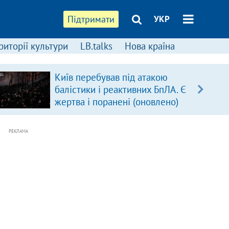
Підтримати
УКР
риторії культури
LB.talks
Нова країна
Київ перебував під атакою
балістики і реактивних БпЛА. Є
жертва і поранені (оновлено)
РЕКЛАМА