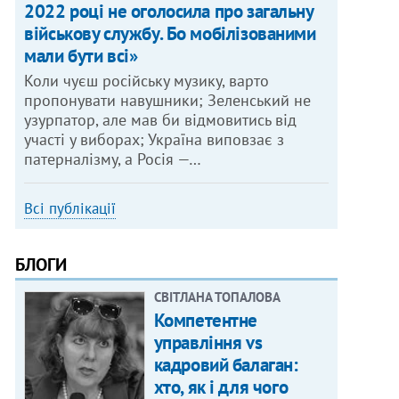
2022 році не оголосила про загальну
військову службу. Бо мобілізованими
мали бути всі»
Коли чуєш російську музику, варто
пропонувати навушники; Зеленський не
узурпатор, але мав би відмовитись від
участі у виборах; Україна виповзає з
патерналізму, а Росія —…
Всі публікації
БЛОГИ
СВІТЛАНА ТОПАЛОВА
Компетентне
управління vs
кадровий балаган:
хто, як і для чого